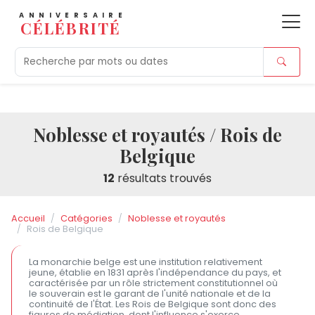
ANNIVERSAIRE
CÉLÉBRITÉ
Aujourd'hui
Tendances
Ajouts récents
Morts r
Noblesse et royautés / Rois de
Belgique
12
résultats trouvés
Accueil
Catégories
Noblesse et royautés
Rois de Belgique
La monarchie belge est une institution relativement
jeune, établie en 1831 après l'indépendance du pays, et
caractérisée par un rôle strictement constitutionnel où
le souverain est le garant de l'unité nationale et de la
continuité de l'État. Les Rois de Belgique sont donc des
figures de médiation, dont l'influence s'exerce