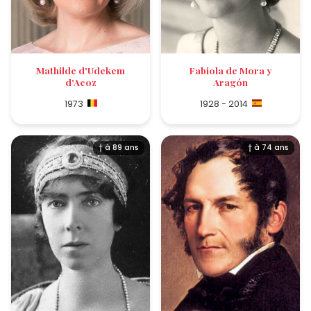
Mathilde d'Udekem
Fabiola de Mora y
d'Acoz
Aragón
1973
1928 - 2014
† à 89 ans
† à 74 ans