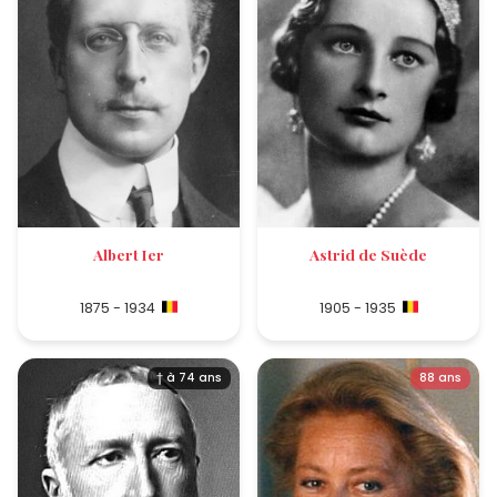
Albert Ier
Astrid de Suède
1875 - 1934
1905 - 1935
† à 74 ans
88 ans