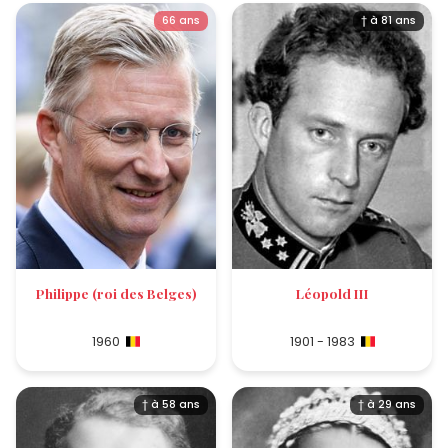
66 ans
† à 81 ans
Philippe (roi des Belges)
Léopold III
1960
1901 - 1983
† à 58 ans
† à 29 ans