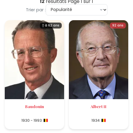
12
résultats
Page 1 sur 1
Trier par :
† à 62 ans
92 ans
Baudouin
Albert II
1930 - 1993
1934