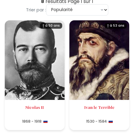
8
résultats
Page 1 sur 1
Trier par :
† à 50 ans
† à 53 ans
Nicolas II
Ivan le Terrible
1868 - 1918
1530 - 1584