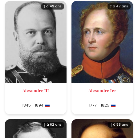
† à 49 ans
† à 47 ans
Alexandre III
Alexandre Ier
1845 - 1894
1777 - 1825
† à 62 ans
† à 58 ans