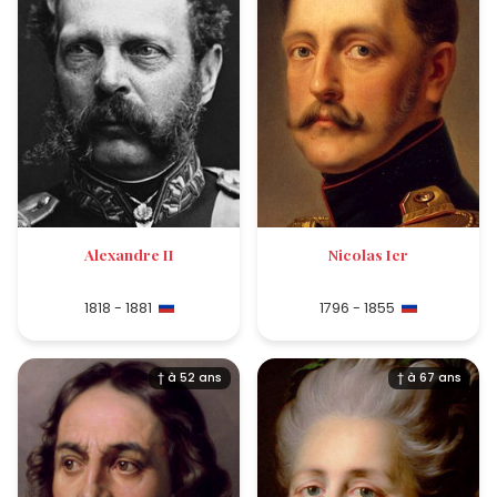
Alexandre II
Nicolas Ier
1818 - 1881
1796 - 1855
† à 52 ans
† à 67 ans