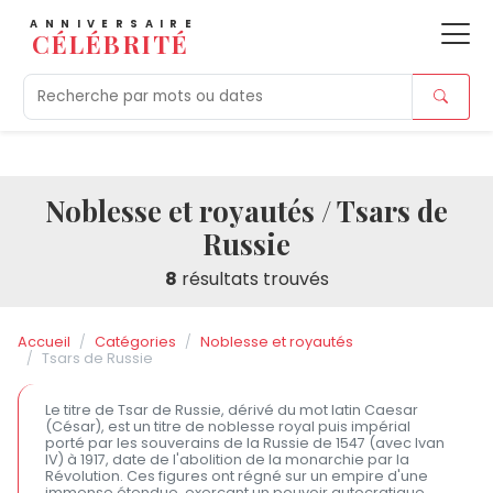
ANNIVERSAIRE
CÉLÉBRITÉ
Aujourd'hui
Tendances
Ajouts récents
Morts r
Noblesse et royautés / Tsars de
Russie
8
résultats trouvés
Accueil
Catégories
Noblesse et royautés
Tsars de Russie
Le titre de Tsar de Russie, dérivé du mot latin Caesar
(César), est un titre de noblesse royal puis impérial
porté par les souverains de la Russie de 1547 (avec Ivan
IV) à 1917, date de l'abolition de la monarchie par la
Révolution. Ces figures ont régné sur un empire d'une
immense étendue, exerçant un pouvoir autocratique