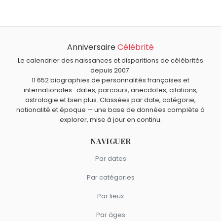
À quel âge est mort Aristide Briand ?
d'Avila
et
Dirk Bogarde
sont nés le 28 mars comme
Aristide Briand est mort à 69 ans, le 7 mars 1932.
Aristide Briand.
Qui est mort le même jour que Aristide Briand ?
Thomas d'Aquin
,
Patrick Topaloff
,
Claude Montal
,
Paul
Anniversaire
Célébrité
Quels responsables politiques français sont du signe
Féval
et
Pierre Tornade
sont morts le 7 mars comme
Bélier comme Aristide Briand ?
Le calendrier des naissances et disparitions de célébrités
Aristide Briand.
Jean-Louis Borloo
,
Charles Pasqua
,
Claude Allègre
,
depuis 2007.
11 652 biographies de personnalités françaises et
Philippe de Villiers
et
Olivier Besancenot
sont du signe
internationales : dates, parcours, anecdotes, citations,
Bélier.
astrologie et bien plus. Classées par date, catégorie,
nationalité et époque — une base de données complète à
explorer, mise à jour en continu.
NAVIGUER
Par dates
Par catégories
Par lieux
Par âges