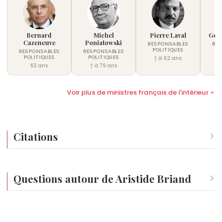
Bernard
Michel
Pierre Laval
Gér
Cazeneuve
Poniatowski
RESPONSABLES
RE
POLITIQUES
P
RESPONSABLES
RESPONSABLES
POLITIQUES
POLITIQUES
† à 62 ans
†
63 ans
† à 79 ans
Voir plus de ministres français de l'intérieur
Citations
La politique est l'art de concilier le désirable avec le possible.
Questions autour de Aristide Briand
Qui est né le même jour que Aristide Briand ?
Turanga Leela
,
Ladji Doucouré
,
Philip J. Fry
,
Thérèse