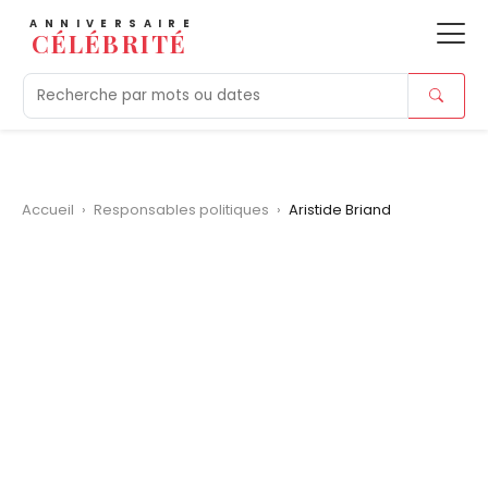
ANNIVERSAIRE
CÉLÉBRITÉ
Aujourd'hui
Tendances
Ajouts récents
Morts r
Accueil
›
Responsables politiques
›
Aristide Briand