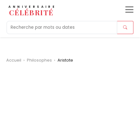
ANNIVERSAIRE
CÉLÉBRITÉ
Aujourd'hui
Tendances
Ajouts récents
Morts r
Accueil
›
Philosophes
›
Aristote