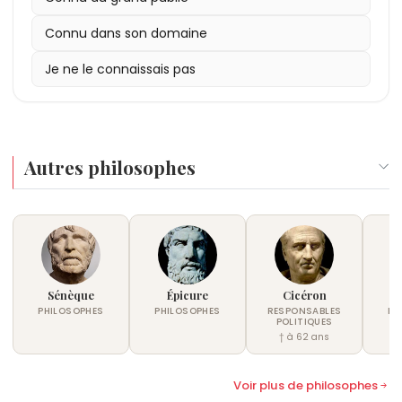
Connu dans son domaine
Je ne le connaissais pas
Autres philosophes
Sénèque
Épicure
Cicéron
P
PHILOSOPHES
PHILOSOPHES
RESPONSABLES
PH
POLITIQUES
† à 62 ans
Voir plus de philosophes