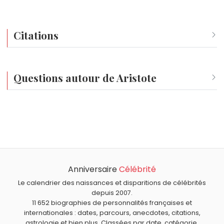
Citations
Savoir, c'est se souvenir.
L'homme e
Questions autour de Aristote
À quel âge est mort Aristote ?
Aristote est mort à environ 62 ans.
Anniversaire
Célébrité
Le calendrier des naissances et disparitions de célébrités
depuis 2007.
11 652 biographies de personnalités françaises et
internationales : dates, parcours, anecdotes, citations,
astrologie et bien plus. Classées par date, catégorie,