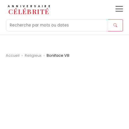
ANNIVERSAIRE
CÉLÉBRITÉ
Aujourd'hui
Tendances
Ajouts récents
Morts r
Accueil
›
Religieux
›
Boniface VIII