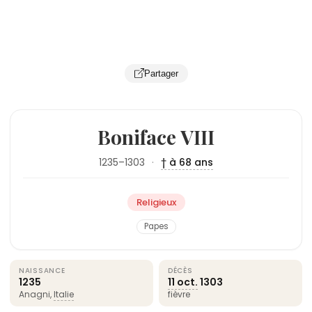
Partager
Boniface VIII
1235–1303
·
† à 68 ans
Religieux
Papes
NAISSANCE
DÉCÈS
1235
11 oct.
1303
Anagni,
Italie
fièvre