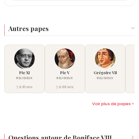
Autres papes
Pie XI
Pie V
Grégoire VII
In
RELIGIEUX
RELIGIEUX
RELIGIEUX
† à 81 ans
† à 68 ans
†
Voir plus de papes
Questions autour de Boniface VIII