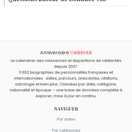
À quel âge est mort Boniface VIII ?
Boniface VIII est mort à environ 68 ans, le 11 octobre
Qui est mort le même jour que Boniface VIII ?
1303.
Jean Cocteau
,
Louis Le Vau
,
Chico Marx
,
Alexeï Leonov
et
Paul Andreu
sont morts le 11 octobre comme
Boniface VIII.
Anniversaire
Célébrité
Le calendrier des naissances et disparitions de célébrités
depuis 2007.
11 652 biographies de personnalités françaises et
internationales : dates, parcours, anecdotes, citations,
astrologie et bien plus. Classées par date, catégorie,
nationalité et époque — une base de données complète à
explorer, mise à jour en continu.
NAVIGUER
Par dates
Par catégories