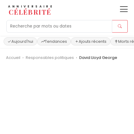
ANNIVERSAIRE
CÉLÉBRITÉ
Aujourd'hui
Tendances
Ajouts récents
Morts r
Accueil
›
Responsables politiques
›
David Lloyd George