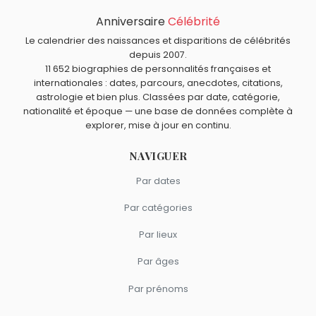
Thomas Nast
,
Elga Andersen
,
Peter Carl Goldmark
,
Félix
Anniversaire
Célébrité
Quels personnalités d’affaires français sont du signe
Houphouët-Boigny
et
Édouard Molinaro
sont morts le 7
Scorpion comme Ferdinand de Lesseps ?
Le calendrier des naissances et disparitions de célébrités
décembre comme Ferdinand de Lesseps.
Pierre Bergé
,
Thomas Fabius
,
Édouard Leclerc
,
Jean
depuis 2007.
11 652 biographies de personnalités françaises et
Monnet
et
Ariane de Rothschild
sont du signe Scorpion.
internationales : dates, parcours, anecdotes, citations,
astrologie et bien plus. Classées par date, catégorie,
nationalité et époque — une base de données complète à
explorer, mise à jour en continu.
NAVIGUER
Par dates
Par catégories
Par lieux
Par âges
Par prénoms