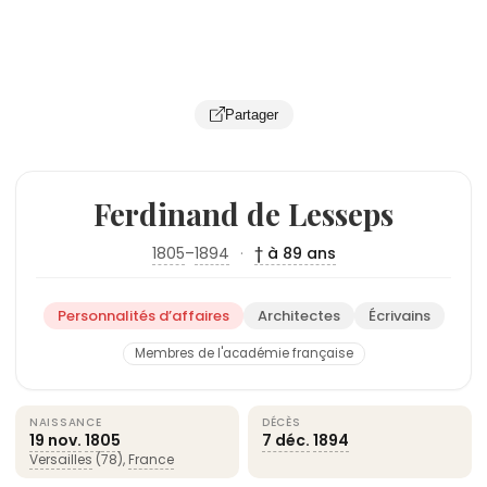
Partager
Ferdinand de Lesseps
1805
–
1894
·
† à 89 ans
Personnalités d’affaires
Architectes
Écrivains
Membres de l'académie française
NAISSANCE
DÉCÈS
19 nov.
1805
7 déc.
1894
Versailles
(78),
France