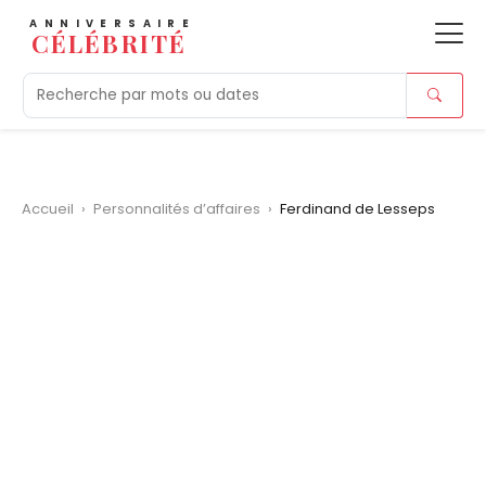
ANNIVERSAIRE
CÉLÉBRITÉ
Aujourd'hui
Tendances
Ajouts récents
Morts r
Accueil
›
Personnalités d’affaires
›
Ferdinand de Lesseps