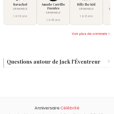
Ravachol
Amado Carrillo
Billy the Kid
Ba
Fuentes
CRIMINELS
CRIMINELS
EX
CRIMINELS
† à 32 ans
† à 21 ans
† à 40 ans
Voir plus de criminels
Questions autour de Jack l'Éventreur
À quel âge est mort Jack l'Éventreur ?
Jack l'Éventreur est mort à environ 54 ans.
Anniversaire
Célébrité