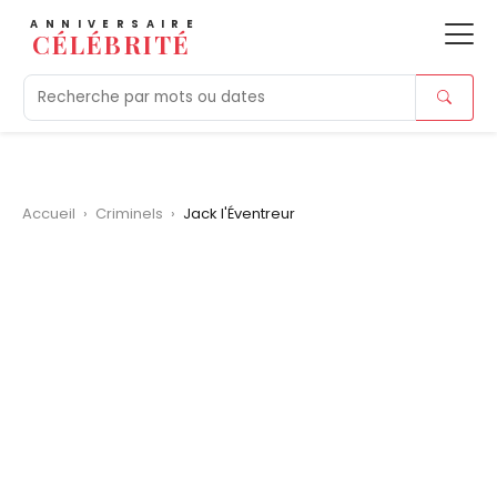
ANNIVERSAIRE
CÉLÉBRITÉ
Aujourd'hui
Tendances
Ajouts récents
Morts r
Accueil
›
Criminels
›
Jack l'Éventreur