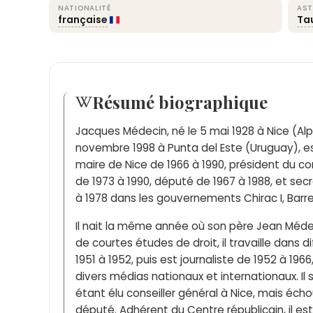
NATIONALITÉ
AST
française
Ta
Résumé biographique
Jacques Médecin, né le 5 mai 1928 à Nice (Alp
novembre 1998 à Punta del Este (Uruguay), e
maire de Nice de 1966 à 1990, président du c
de 1973 à 1990, député de 1967 à 1988, et sec
à 1978 dans les gouvernements Chirac I, Barre I
Il nait la même année où son père Jean Méde
de courtes études de droit, il travaille dans d
1951 à 1952, puis est journaliste de 1952 à 19
divers médias nationaux et internationaux. Il 
étant élu conseiller général à Nice, mais écho
député. Adhérent du Centre républicain, il est 