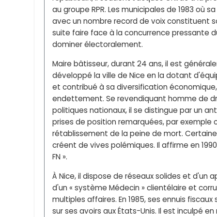
au groupe RPR. Les municipales de 1983 où sa 
avec un nombre record de voix constituent son
suite faire face à la concurrence pressante du
dominer électoralement.
Maire bâtisseur, durant 24 ans, il est géné
développé la ville de Nice en la dotant d'éq
et contribué à sa diversification économique, 
endettement. Se revendiquant homme de droit
politiques nationaux, il se distingue par un 
prises de position remarquées, par exemple co
rétablissement de la peine de mort. Certaine
créent de vives polémiques. Il affirme en 199
FN ».
À Nice, il dispose de réseaux solides et d'un a
d'un « système Médecin » clientélaire et corru
multiples affaires. En 1985, ses ennuis fiscau
sur ses avoirs aux États-Unis. Il est inculpé e