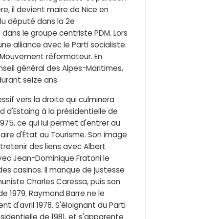
re, il devient maire de Nice en
 élu député dans la 2e
 dans le groupe centriste PDM. Lors
e alliance avec le Parti socialiste.
du Mouvement réformateur. En
nseil général des Alpes-Maritimes,
durant seize ans.
if vers la droite qui culminera
d d'Estaing à la présidentielle de
975, ce qui lui permet d'entrer au
ire d'État au Tourisme. Son image
tretenir des liens avec Albert
avec Jean-Dominique Fratoni le
 des casinos. Il manque de justesse
muniste Charles Caressa, puis son
 de 1979. Raymond Barre ne le
d'avril 1978. S'éloignant du Parti
ésidentielle de 1981, et s'apparente