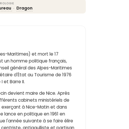
ROLOGIE
ureau
·
Dragon
es-Maritimes) et mort le 17
st un homme politique français,
onseil général des Alpes-Maritimes
rétaire d'État au Tourisme de 1976
 et Barre II.
cin devient maire de Nice. Après
ifférents cabinets ministériels de
66, exerçant à Nice-Matin et dans
se lance en politique en 1961 en
ue l'année suivante à se faire élire
centriste, antigaulliste et partisan