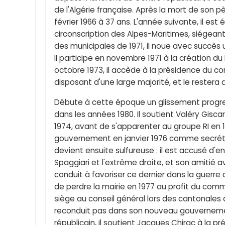
de l'Algérie française. Après la mort de son pè
février 1966 à 37 ans. L'année suivante, il est
circonscription des Alpes-Maritimes, siégeant
des municipales de 1971, il noue avec succès un
Il participe en novembre 1971 à la création 
octobre 1973, il accède à la présidence du co
disposant d'une large majorité, et le restera 
Débute à cette époque un glissement progress
dans les années 1980. Il soutient Valéry Giscar
1974, avant de s'apparenter au groupe RI en 1
gouvernement en janvier 1976 comme secréta
devient ensuite sulfureuse : il est accusé d'en
Spaggiari et l'extrême droite, et son amitié 
conduit à favoriser ce dernier dans la guerre
de perdre la mairie en 1977 au profit du com
siège au conseil général lors des cantonales
reconduit pas dans son nouveau gouvernement 
républicain, il soutient Jacques Chirac à la pr