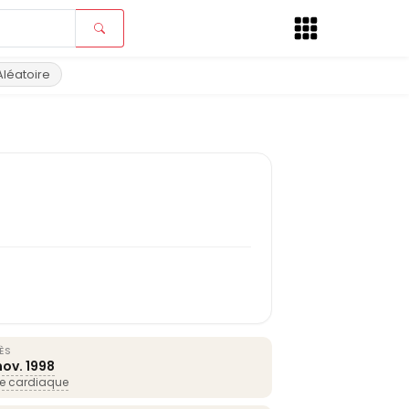
Aléatoire
ÈS
nov.
1998
se cardiaque