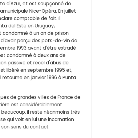
ôte d'Azur, et est soupçonné de
municipale Nice-Opéra. En juillet
lare comptable de fait. Il
nta del Este en Uruguay,
est condamné à un an de prison
é d'avoir perçu des pots-de-vin de
novembre 1993 avant d'être extradé
l est condamné à deux ans de
ion passive et recel d'abus de
est libéré en septembre 1995 et,
l retourne en janvier 1996 à Punta
ques de grandes villes de France de
rrière est considérablement
beaucoup, il reste néanmoins très
se qui voit en lui une incarnation
t son sens du contact.