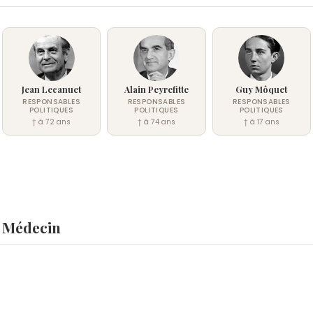
Jean Lecanuet
Alain Peyrefitte
Guy Môquet
RESPONSABLES
RESPONSABLES
RESPONSABLES
POLITIQUES
POLITIQUES
POLITIQUES
† à 72 ans
† à 74 ans
† à 17 ans
s Médecin
cin ?
inja
,
Charles Exbrayat
et
Élisa Servier
sont nés le 5 mai com