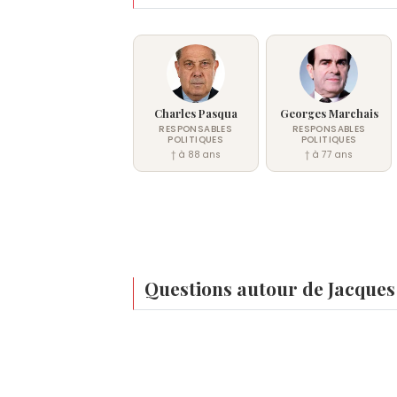
Charles Pasqua
Georges Marchais
RESPONSABLES
RESPONSABLES
POLITIQUES
POLITIQUES
† à 88 ans
† à 77 ans
Questions autour de Jacque
Qui est né le même jour que Jacques Méde
Nicolas Vanier
,
Louis Hachette
,
Tortues N
À quel âge est mort Jacques Médecin ?