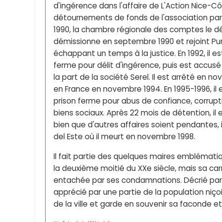
d'ingérence dans l'affaire de L'Action Nice-C
détournements de fonds de l'association para
1990, la chambre régionale des comptes le déc
démissionne en septembre 1990 et rejoint Pu
échappant un temps à la justice. En 1992, il 
ferme pour délit d'ingérence, puis est accus
la part de la société Serel. Il est arrêté en 
en France en novembre 1994. En 1995-1996, i
prison ferme pour abus de confiance, corrupt
biens sociaux. Après 22 mois de détention, il 
bien que d'autres affaires soient pendantes, i
del Este où il meurt en novembre 1998.
Il fait partie des quelques maires emblémati
la deuxième moitié du XXe siècle, mais sa ca
entachée par ses condamnations. Décrié par 
apprécié par une partie de la population niçoi
de la ville et garde en souvenir sa faconde e