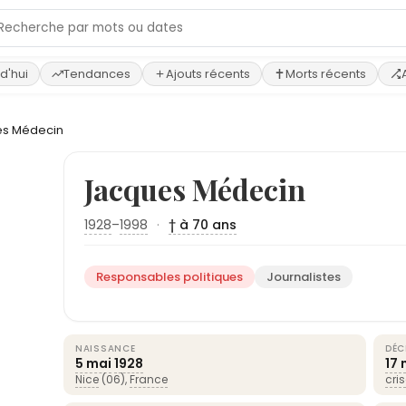
d'hui
Tendances
Ajouts récents
Morts récents
s Médecin
Jacques Médecin
1928
–
1998
·
† à 70 ans
Responsables politiques
Journalistes
NAISSANCE
DÉC
5 mai
1928
17 
Nice
(06),
France
cri