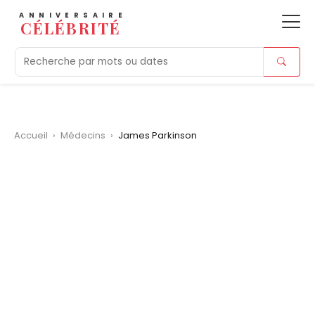
ANNIVERSAIRE
CÉLÉBRITÉ
Aujourd'hui
Tendances
Ajouts récents
Morts r
Accueil
›
Médecins
›
James Parkinson