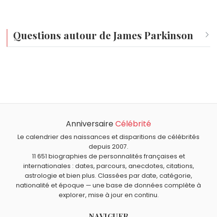
Questions autour de James Parkinson
Qui est né le même jour que James Parkinson ?
Garance Clavel
,
Martin Weill
,
Benoît Dubois
,
Bérenger
À quel âge est mort James Parkinson ?
Saunière
et
Joseph Opinel
sont nés le 11 avril comme
James Parkinson est mort à 69 ans, le 21 décembre
James Parkinson.
Qui est mort le même jour que James Parkinson ?
1824.
F. Scott Fitzgerald
,
George Patton
,
Boccace
,
Georgette
Anniversaire
Célébrité
Quels médecins sont du signe Bélier comme James
Lemaire
et
Emanuel Ungaro
sont morts le 21 décembre
Parkinson ?
Le calendrier des naissances et disparitions de célébrités
comme James Parkinson.
Jacques Lacan
,
Gregory Pincus
,
William Harvey
,
Joseph
depuis 2007.
11 651 biographies de personnalités françaises et
Lister
et
Jean-François Toussaint
sont du signe Bélier.
internationales : dates, parcours, anecdotes, citations,
astrologie et bien plus. Classées par date, catégorie,
nationalité et époque — une base de données complète à
explorer, mise à jour en continu.
NAVIGUER