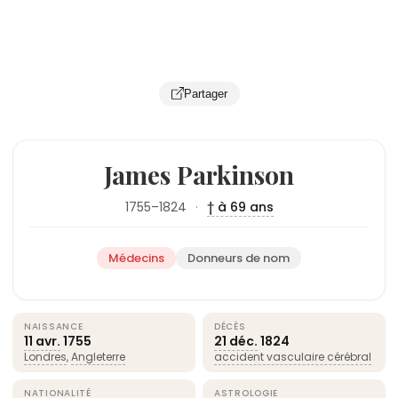
Partager
James Parkinson
1755–1824
·
† à 69 ans
Médecins
Donneurs de nom
NAISSANCE
DÉCÈS
11 avr.
1755
21 déc.
1824
Londres
,
Angleterre
accident vasculaire cérébral
NATIONALITÉ
ASTROLOGIE