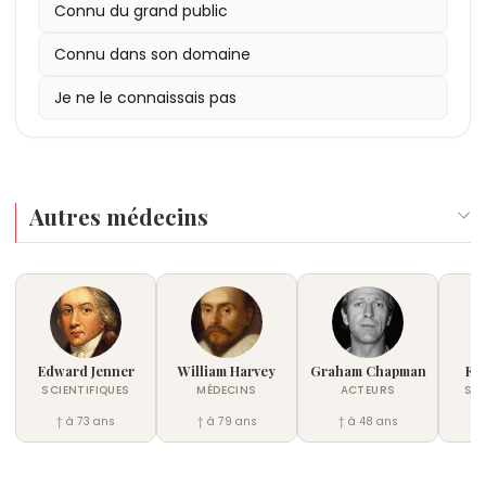
Shaking Palsy
.
Connu du grand public
5 - Il exerce toute sa carrière à la même adresse
à Hoxton Square.
Connu dans son domaine
Je ne le connaissais pas
Autres médecins
Edward Jenner
William Harvey
Graham Chapman
Fra
SCIENTIFIQUES
MÉDECINS
ACTEURS
SCI
† à 73 ans
† à 79 ans
† à 48 ans
†