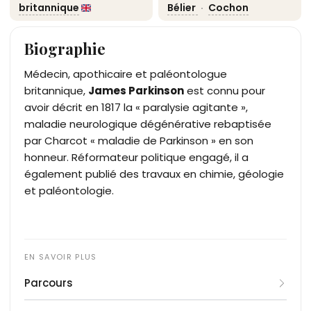
britannique
Bélier
·
Cochon
Biographie
Médecin, apothicaire et paléontologue
britannique,
James Parkinson
est connu pour
avoir décrit en 1817 la « paralysie agitante »,
maladie neurologique dégénérative rebaptisée
par Charcot « maladie de Parkinson » en son
honneur. Réformateur politique engagé, il a
également publié des travaux en chimie, géologie
et paléontologie.
Parcours
James Parkinson naît le 11 avril 1755 à Londres dans