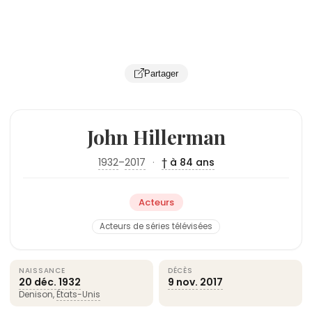
Partager
John Hillerman
1932
–
2017
·
† à 84 ans
Acteurs
Acteurs de séries télévisées
NAISSANCE
DÉCÈS
20 déc.
1932
9 nov.
2017
Denison,
États-Unis