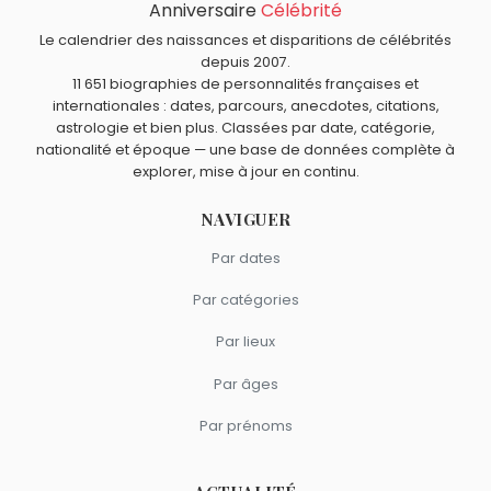
Anniversaire
Célébrité
Quels acteurs américains sont nés en 1932 comme John
Lenny Wilkens
et
Abdelaziz ibn Saoud
sont morts le 9
Hillerman ?
Le calendrier des naissances et disparitions de célébrités
novembre comme John Hillerman.
Elizabeth Taylor
,
Robert Vaughn
,
Pat Morita
,
Anthony
depuis 2007.
Quels acteurs américains sont du signe Sagittaire
11 651 biographies de personnalités françaises et
Perkins
et
Ellen Burstyn
sont nés en 1932.
comme John Hillerman ?
internationales : dates, parcours, anecdotes, citations,
Taylor Swift
,
Kirk Douglas
,
Bruce Lee
,
Brad Pitt
et
Michael
astrologie et bien plus. Classées par date, catégorie,
Clarke Duncan
sont du signe Sagittaire.
nationalité et époque — une base de données complète à
explorer, mise à jour en continu.
NAVIGUER
Par dates
Par catégories
Par lieux
Par âges
Par prénoms