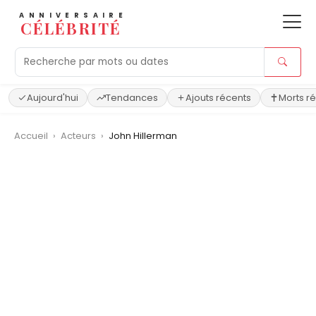
ANNIVERSAIRE
CÉLÉBRITÉ
Aujourd'hui
Tendances
Ajouts récents
Morts r
Accueil
›
Acteurs
›
John Hillerman