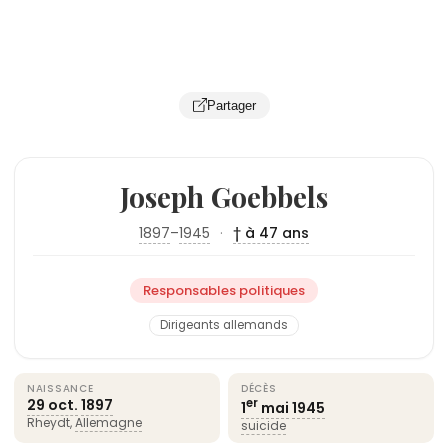
Partager
Joseph Goebbels
1897
–
1945
·
† à 47 ans
Responsables politiques
Dirigeants allemands
NAISSANCE
DÉCÈS
29 oct.
1897
er
1
mai
1945
Rheydt,
Allemagne
suicide