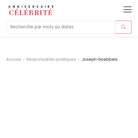
ANNIVERSAIRE
CÉLÉBRITÉ
Aujourd'hui
Tendances
Ajouts récents
Morts r
Accueil
›
Responsables politiques
›
Joseph Goebbels