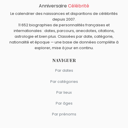
Marc Dudicourt
,
Régine
,
Ayrton Senna
,
Antonín Dvořák
Anniversaire
Célébrité
Quels responsables politiques sont du signe Scorpion
et
David Livingstone
sont morts le 1 mai comme Joseph
comme Joseph Goebbels ?
Le calendrier des naissances et disparitions de célébrités
Goebbels.
François Mitterrand
,
Aurore Bergé
,
Dominique de Villepin
,
depuis 2007.
11 652 biographies de personnalités françaises et
Hillary Clinton
et
Florian Philippot
sont du signe Scorpion.
internationales : dates, parcours, anecdotes, citations,
astrologie et bien plus. Classées par date, catégorie,
nationalité et époque — une base de données complète à
explorer, mise à jour en continu.
NAVIGUER
Par dates
Par catégories
Par lieux
Par âges
Par prénoms