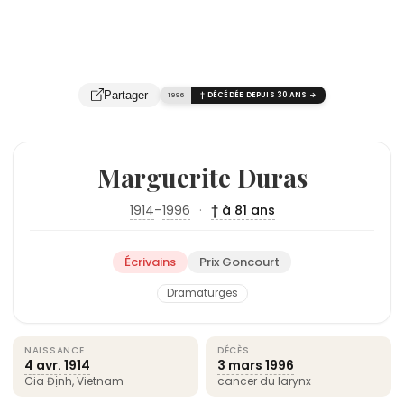
Partager
1996
† DÉCÉDÉE DEPUIS 30 ANS →
Marguerite Duras
1914
–
1996
·
† à 81 ans
Écrivains
Prix Goncourt
Dramaturges
NAISSANCE
DÉCÈS
4 avr.
1914
3 mars
1996
Gia Định, Vietnam
cancer du larynx