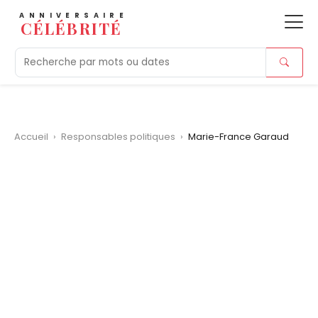
ANNIVERSAIRE
CÉLÉBRITÉ
Aujourd'hui
Tendances
Ajouts récents
Morts r
Accueil
›
Responsables politiques
›
Marie-France Garaud