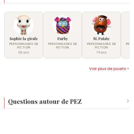
Sophie la girafe
Furby
M. Patate
PERSONNAGES DE
PERSONNAGES DE
PERSONNAGES DE
PER
FICTION
FICTION
FICTION
65 ans
74 ans
Voir plus de jouets
Questions autour de PEZ
Quel âge a PEZ ?
PEZ a environ 99 ans.