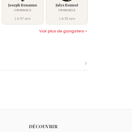
Joseph Bonanno
Jules Bonnot
CRIMINELS
CRIMINELS
† à 97 ans
† à 35 ans
Voir plus de gangsters
 le 10 août comme Phoolan Devi.
 comme Phoolan Devi.
DÉCOUVRIR