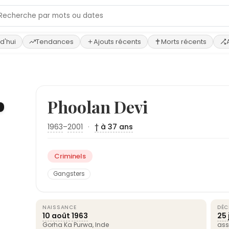
d'hui
Tendances
Ajouts récents
Morts récents
Phoolan Devi
1963
–
2001
·
† à 37 ans
Criminels
Gangsters
NAISSANCE
DÉC
10 août
1963
25 j
Gorha Ka Purwa,
Inde
ass