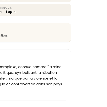
ROLOGIE
on
·
Lapin
ition.
 complexe, connue comme "la reine
itique, symbolisant la rébellion
lier, marqué par la violence et la
ique et controversée dans son pays.