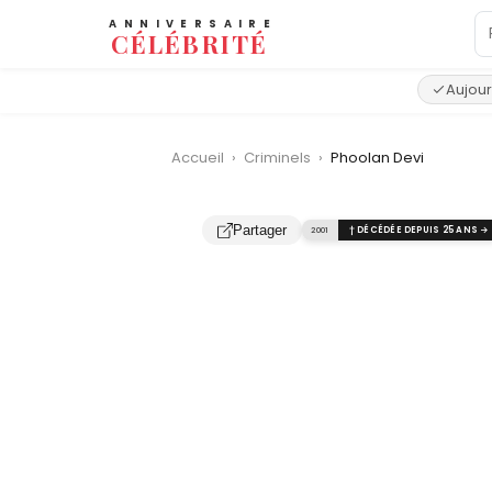
ANNIVERSAIRE
CÉLÉBRITÉ
Aujour
Accueil
›
Criminels
›
Phoolan Devi
Partager
2001
† DÉCÉDÉE DEPUIS 25 ANS →