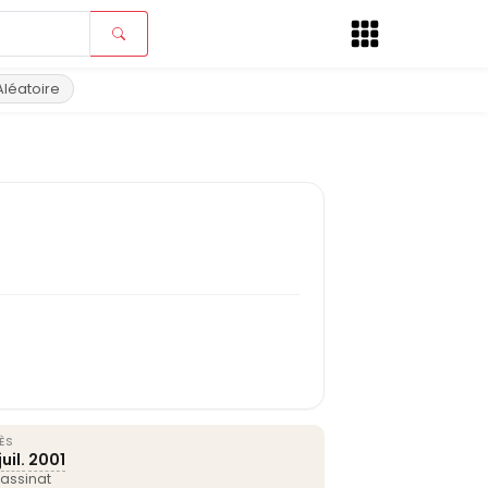
Aléatoire
ÈS
uil.
2001
assinat