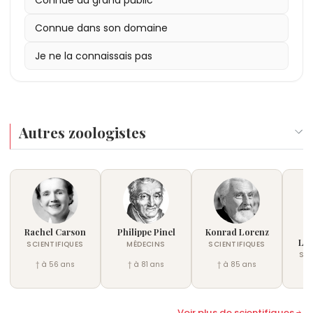
Connue dans son domaine
Je ne la connaissais pas
Autres zoologistes
Rachel Carson
Philippe Pinel
Konrad Lorenz
A
Le
SCIENTIFIQUES
MÉDECINS
SCIENTIFIQUES
SCI
† à 56 ans
† à 81 ans
† à 85 ans
†
Voir plus de scientifiques