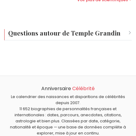
Questions autour de Temple Grandin
Qui est né le même jour que Temple Grandin ?
Charles Gray
,
Enzo Enzo
,
Sergent Chesterfield
,
John
Quel âge a Temple Grandin ?
Hensley
et
Albert Lebrun
sont nés le 29 août comme
Temple Grandin a 78 ans. Elle aura 79 ans le 29 août.
Temple Grandin.
Quels scientifiques sont nés en 1947 comme Temple
Grandin ?
Anniversaire
Célébrité
Bruno Latour
,
Jean Jouzel
et
Alain Aspect
sont nés en
Quels scientifiques sont du signe Vierge comme Temple
1947.
Grandin ?
Le calendrier des naissances et disparitions de célébrités
depuis 2007.
Antoine Lavoisier
,
Alain Rey
,
Irène Joliot-Curie
,
Axel Kahn
11 652 biographies de personnalités françaises et
et
Ernest Rutherford
sont du signe Vierge.
internationales : dates, parcours, anecdotes, citations,
astrologie et bien plus. Classées par date, catégorie,
nationalité et époque — une base de données complète à
explorer, mise à jour en continu.