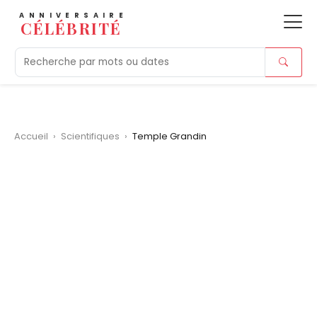
ANNIVERSAIRE
CÉLÉBRITÉ
Aujourd'hui
Tendances
Ajouts récents
Morts r
Accueil
›
Scientifiques
›
Temple Grandin