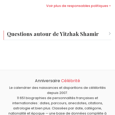
Voir plus de responsables politiques
Questions autour de Yitzhak Shamir
Qui est né le même jour que Yitzhak Shamir ?
Franck Thilliez
,
Bourriquet
,
Elena Dementieva
,
Christian
À quel âge est mort Yitzhak Shamir ?
de Danemark
et
Víctor Pecci
sont nés le 15 octobre
Yitzhak Shamir est mort à 96 ans, le 30 juin 2012.
comme Yitzhak Shamir.
Qui est mort le même jour que Yitzhak Shamir ?
Vladimir Zelenko
,
Pina Bausch
,
Chico Xavier
,
Buddy
Anniversaire
Célébrité
Quels responsables politiques sont du signe Balance
Hackett
et
Simone Veil
sont morts le 30 juin comme
comme Yitzhak Shamir ?
Le calendrier des naissances et disparitions de célébrités
Yitzhak Shamir.
Vladimir Poutine
,
Georges Clemenceau
,
Jimmy Carter
,
depuis 2007.
11 651 biographies de personnalités françaises et
Heinrich Himmler
et
Mohandas Karamchand Gandhi
internationales : dates, parcours, anecdotes, citations,
sont du signe Balance.
astrologie et bien plus. Classées par date, catégorie,
nationalité et époque — une base de données complète à