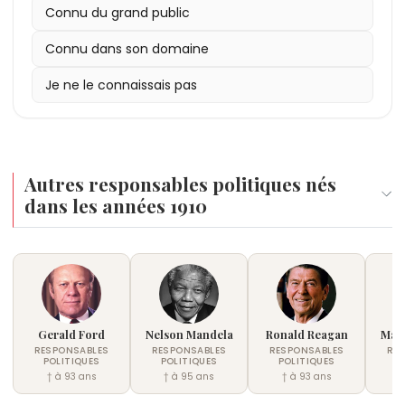
Connu du grand public
Connu dans son domaine
Je ne le connaissais pas
Autres responsables politiques nés
dans les années 1910
Gerald Ford
Nelson Mandela
Ronald Reagan
Mau
RESPONSABLES
RESPONSABLES
RESPONSABLES
RE
POLITIQUES
POLITIQUES
POLITIQUES
P
† à 93 ans
† à 95 ans
† à 93 ans
†