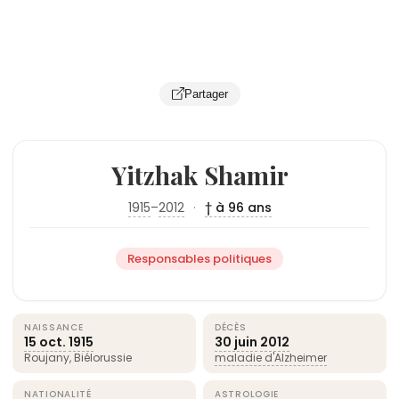
Partager
Yitzhak Shamir
1915
–
2012
·
† à 96 ans
Responsables politiques
NAISSANCE
DÉCÈS
15 oct.
1915
30 juin
2012
Roujany, Biélorussie
maladie d'Alzheimer
NATIONALITÉ
ASTROLOGIE