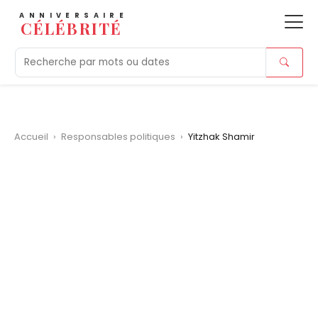
ANNIVERSAIRE
CÉLÉBRITÉ
Aujourd'hui
Tendances
Ajouts récents
Morts r
Accueil
›
Responsables politiques
›
Yitzhak Shamir