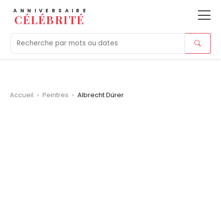
ANNIVERSAIRE
CÉLÉBRITÉ
Aujourd'hui
Tendances
Ajouts récents
Morts r
Accueil
›
Peintres
›
Albrecht Dürer