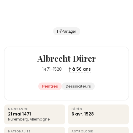
Partager
Albrecht Dürer
1471–1528
·
† à 56 ans
Peintres
Dessinateurs
NAISSANCE
DÉCÈS
21 mai
1471
6 avr.
1528
Nuremberg,
Allemagne
NATIONALITÉ
ASTROLOGIE