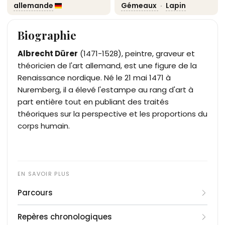
allemande
Gémeaux
·
Lapin
Biographie
Albrecht Dürer
(1471-1528), peintre, graveur et
théoricien de l'art allemand, est une figure de la
Renaissance nordique. Né le 21 mai 1471 à
Nuremberg, il a élevé l'estampe au rang d'art à
part entière tout en publiant des traités
théoriques sur la perspective et les proportions du
corps humain.
Parcours
Fils d'un orfèvre hongrois installé à Nuremberg,
Repères chronologiques
Albrecht Dürer apprend d'abord le métier paternel