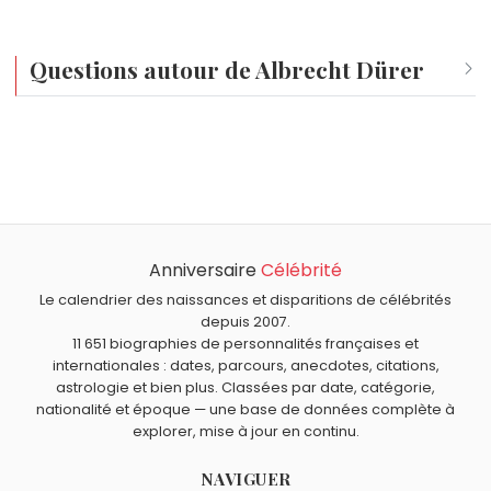
Questions autour de Albrecht Dürer
Qui est né le même jour que Albrecht Dürer ?
Philippe II
,
Christian Audigier
,
Joseph Fouché
,
Raymond
À quel âge est mort Albrecht Dürer ?
Burr
et
Tom Daley
sont nés le 21 mai comme Albrecht
Albrecht Dürer est mort à 56 ans, le 6 avril 1528.
Dürer.
Qui est mort le même jour que Albrecht Dürer ?
Mickey Rooney
,
Jacques Higelin
,
Richard Cœur de Lion
,
Anniversaire
Célébrité
Quels peintres sont du signe Gémeaux comme Albrecht
Véronique Colucci
et
Igor Stravinsky
sont morts le 6 avril
Dürer ?
Le calendrier des naissances et disparitions de célébrités
comme Albrecht Dürer.
Gustave Courbet
,
Paul Gauguin
,
Egon Schiele
,
Diego
depuis 2007.
11 651 biographies de personnalités françaises et
Vélasquez
et
Henri Rousseau
sont du signe Gémeaux.
internationales : dates, parcours, anecdotes, citations,
astrologie et bien plus. Classées par date, catégorie,
nationalité et époque — une base de données complète à
explorer, mise à jour en continu.
NAVIGUER