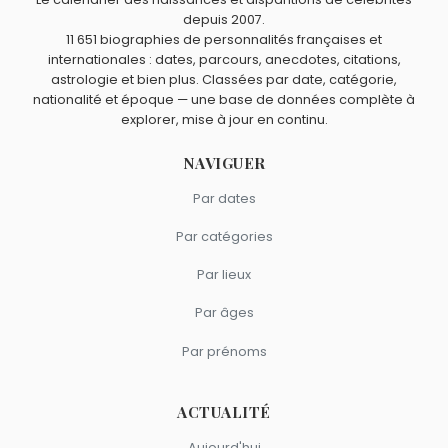
morts le 11 mars comme Alexander Fleming.
James Lovelock
,
Paul Dirac
,
Rosalind Franklin
et
Frederick
depuis 2007.
11 651 biographies de personnalités françaises et
Sanger
sont du signe Lion.
internationales : dates, parcours, anecdotes, citations,
astrologie et bien plus. Classées par date, catégorie,
nationalité et époque — une base de données complète à
explorer, mise à jour en continu.
NAVIGUER
Par dates
Par catégories
Par lieux
Par âges
Par prénoms
ACTUALITÉ
Aujourd'hui