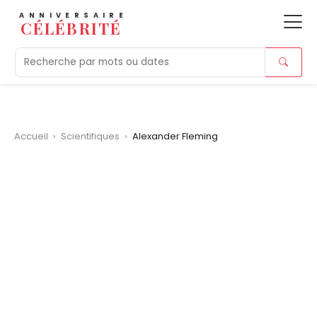
ANNIVERSAIRE
CÉLÉBRITÉ
Aujourd'hui
Tendances
Ajouts récents
Morts r
Accueil
›
Scientifiques
›
Alexander Fleming