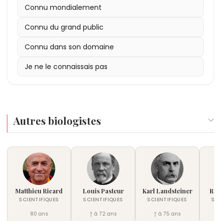
Connu mondialement
Connu du grand public
Connu dans son domaine
Je ne le connaissais pas
Autres biologistes
Matthieu Ricard
Louis Pasteur
Karl Landsteiner
Rob
SCIENTIFIQUES
SCIENTIFIQUES
SCIENTIFIQUES
SCI
80 ans
† à 72 ans
† à 75 ans