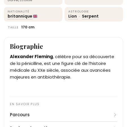
NATIONALITÉ
ASTROLOGIE
britannique
Lion
·
Serpent
170 cm
TAILLE
Biographie
Alexander Fleming
, célèbre pour sa découverte
de la pénicilline, est une figure clé de l’histoire
médicale du XXe siècle, associée aux avancées
majeures en antibiothérapie.
Parcours
Alexander Fleming est né le 6 août 1881 à Lochfield,