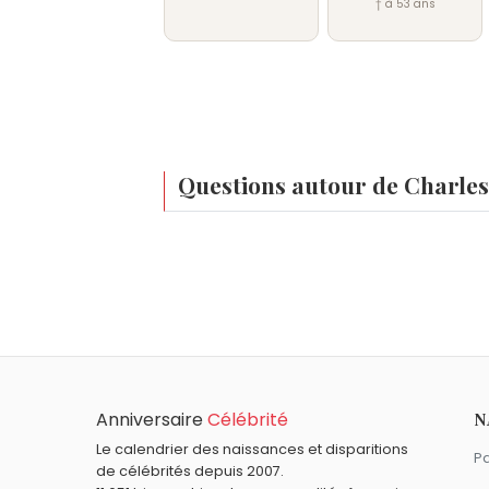
† à 53 ans
Questions autour de Charles
À quel âge est mort Charles Martel ?
Charles Martel est mort à environ 53 ans
Qui est mort le même jour que Charles Mart
Guy Môquet
,
Ève Curie
,
Lino Ventura
,
Jea
Anniversaire
Célébrité
N
Le calendrier des naissances et disparitions
Pa
de célébrités depuis 2007.