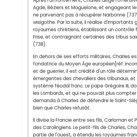
Après l'affrontement, Charles dirige l'offensi
Agde, Béziers et Maguelone, et engageant les
ne parvenant pas à récupérer Narbonne (737) n
wisigothe. Par la suite, il réalise d'important
royaumes chrétiens, établissant un contrôle fr
Frise, et contraignant certaines des tribus sa
(738).
En dehors de ses efforts militaires, Charles 
fondatrice du Moyen Âge européen[réf. incomp
et de guerrier, il est crédité d'un rôle déterm
émergentes des chevaliers des tribunaux, e
système féodal franc. Le pape Grégoire III, 
les Lombards, et qui ne pouvait plus compter 
demanda à Charles de défendre le Saint-Siège,
bien que Charles refusât.
Il divise la Francie entre ses fils, Carloman et
des Carolingiens. Le petit-fils de Charles, Ch
partie de l'ouest, a étendu les royaumes fran