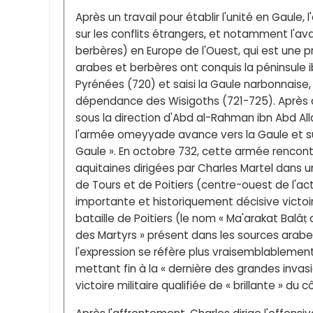
Après un travail pour établir l'unité en Gaule,
sur les conflits étrangers, et notamment l'av
berbères) en Europe de l'Ouest, qui est une 
arabes et berbères ont conquis la péninsule ib
Pyrénées (720) et saisi la Gaule narbonnaise,
dépendance des Wisigoths (721-725). Après 
sous la direction d'Abd al-Rahman ibn Abd Alla
l'armée omeyyade avance vers la Gaule et sur T
Gaule ». En octobre 732, cette armée rencont
aquitaines dirigées par Charles Martel dans u
de Tours et de Poitiers (centre-ouest de l'ac
importante et historiquement décisive vict
bataille de Poitiers (le nom « Ma'arakat Balâṭ
des Martyrs » présent dans les sources arabes
l'expression se réfère plus vraisemblablement
mettant fin à la « dernière des grandes invas
victoire militaire qualifiée de « brillante » du 