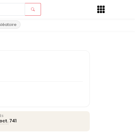
Aléatoire
ÈS
oct.
741