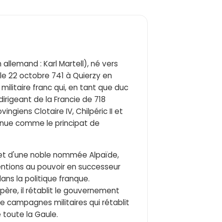
n allemand : Karl Martell), né vers
le 22 octobre 741 à Quierzy en
militaire franc qui, en tant que duc
dirigeant de la Francie de 718
ingiens Clotaire IV, Chilpéric II et
onnue comme le principat de
l et d'une noble nommée Alpaïde,
entions au pouvoir en successeur
ans la politique franque.
ère, il rétablit le gouvernement
e campagnes militaires qui rétablit
 toute la Gaule.