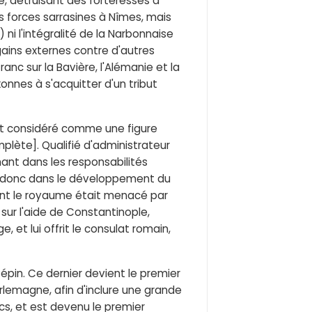
ve, détruisant des forteresses à
 forces sarrasines à Nîmes, mais
i l'intégralité de la Narbonnaise
s gains externes contre d'autres
anc sur la Bavière, l'Alémanie et la
xonnes à s'acquitter d'un tribut
est considéré comme une figure
lète]. Qualifié d'administrateur
inant dans les responsabilités
t donc dans le développement du
dont le royaume était menacé par
sur l'aide de Constantinople,
 et lui offrit le consulat romain,
 Pépin. Ce dernier devient le premier
arlemagne, afin d'inclure une grande
cs, et est devenu le premier