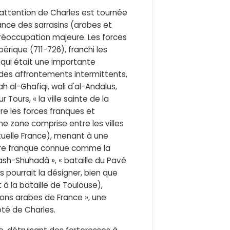
 l'attention de Charles est tournée
ance des sarrasins (arabes et
préoccupation majeure. Les forces
érique (711-726), franchi les
 qui était une importante
des affrontements intermittents,
h al-Ghafiqi, wali d'al-Andalus,
ours, « la ville sainte de la
re les forces franques et
ne zone comprise entre les villes
tuelle France), menant à une
oire franque connue comme la
 ash-Shuhadâ », « bataille du Pavé
 pourrait la désigner, bien que
 à la bataille de Toulouse),
ions arabes de France », une
côté de Charles.