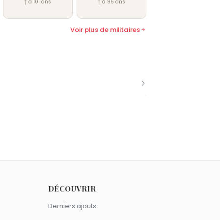
† à 101 ans
† à 95 ans
Voir plus de militaires
obre comme Charles Martel.
DÉCOUVRIR
Derniers ajouts