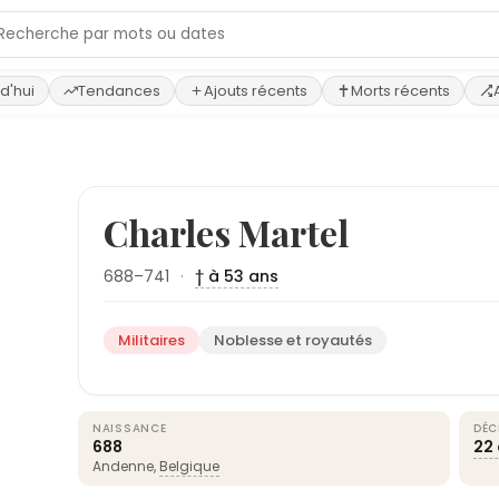
d'hui
Tendances
Ajouts récents
Morts récents
Charles Martel
688–741
·
† à 53 ans
Militaires
Noblesse et royautés
NAISSANCE
DÉC
688
22 
Andenne,
Belgique