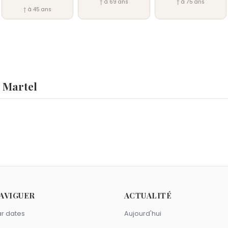
† à 69 ans
† à 75 ans
† à 45 ans
 Martel
, le 22 octobre 0741.
el ?
n-Marie Leclair
et
Dietrich Mateschitz
sont morts le 22 oct
AVIGUER
ACTUALITÉ
r dates
Aujourd'hui