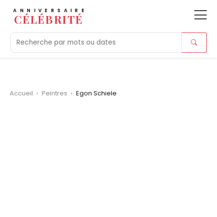
ANNIVERSAIRE
CÉLÉBRITÉ
Aujourd'hui
Tendances
Ajouts récents
Morts r
Accueil
›
Peintres
›
Egon Schiele