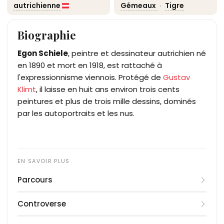
autrichienne
Gémeaux
·
Tigre
Biographie
Egon Schiele
, peintre et dessinateur autrichien né
en 1890 et mort en 1918, est rattaché à
l'expressionnisme viennois. Protégé de
Gustav
Klimt
, il laisse en huit ans environ trois cents
peintures et plus de trois mille dessins, dominés
par les autoportraits et les nus.
Parcours
Admis en 1906 à l'académie des Beaux-Arts de
Controverse
Vienne, Egon Schiele y suit l'enseignement
académique de Christian Griepenkerl, dont le
En avril 1912, à Neulengbach, Egon Schiele est