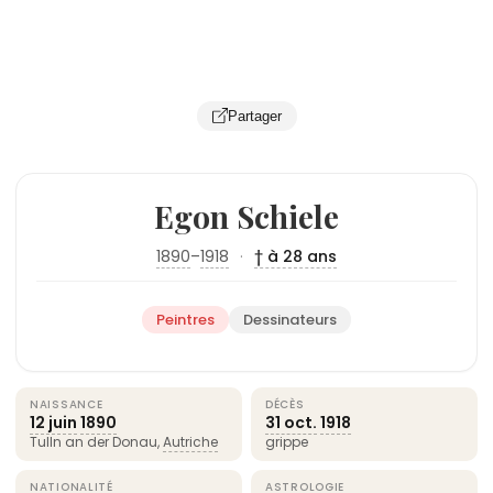
Partager
Egon Schiele
1890
–
1918
·
† à 28 ans
Peintres
Dessinateurs
NAISSANCE
DÉCÈS
12 juin
1890
31 oct.
1918
Tulln an der Donau,
Autriche
grippe
NATIONALITÉ
ASTROLOGIE