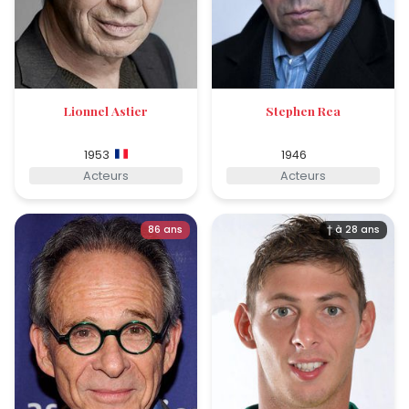
Lionnel Astier
Stephen Rea
1953
1946
Acteurs
Acteurs
86 ans
† à 28 ans