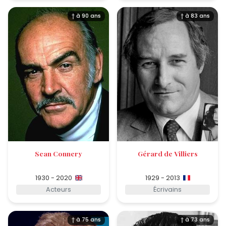
† à 90 ans
† à 83 ans
Sean Connery
Gérard de Villiers
1930 - 2020
1929 - 2013
Acteurs
Écrivains
† à 75 ans
† à 73 ans