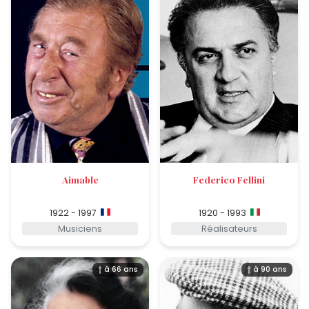
Aimable
Federico Fellini
1922 - 1997
1920 - 1993
Musiciens
Réalisateurs
† à 66 ans
† à 90 ans