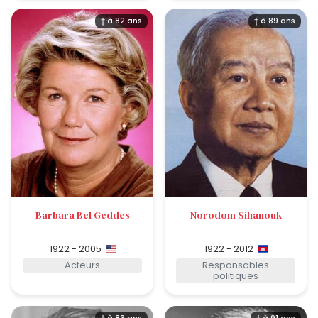
† à 82 ans
† à 89 ans
Barbara Bel Geddes
Norodom Sihanouk
1922 - 2005
1922 - 2012
Acteurs
Responsables
politiques