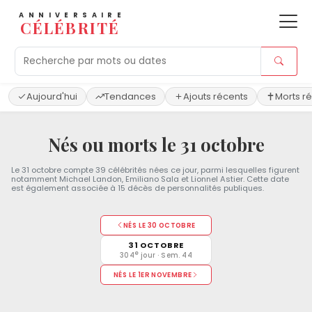
ANNIVERSAIRE
CÉLÉBRITÉ
Aujourd'hui
Tendances
Ajouts récents
Morts r
Nés ou morts le 31 octobre
Le 31 octobre compte 39 célébrités nées ce jour, parmi lesquelles figurent
notamment Michael Landon, Emiliano Sala et Lionnel Astier. Cette date
est également associée à 15 décès de personnalités publiques.
NÉS LE 30 OCTOBRE
31 OCTOBRE
e
304
jour · Sem. 44
NÉS LE 1ER NOVEMBRE