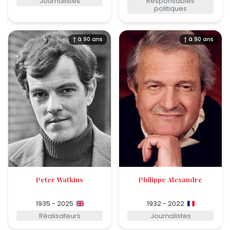
Journalistes
Responsables
politiques
† à 90 ans
† à 90 ans
Peter Watkins
Philippe Alexandre
1935 - 2025
1932 - 2022
Réalisateurs
Journalistes