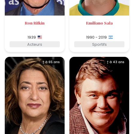
Ron Rifkin
Emiliano Sala
1939
1990 - 2019
Acteurs
Sportifs
† à 65 ans
† à 43 ans