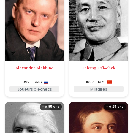
Alexandre Alekhine
Tchang Kaï-chek
1892 - 1946
1887 - 1975
Joueurs d'échecs
Militaires
† à 85 ans
† à 25 ans