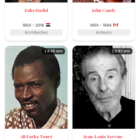
Zaha Hadid
John Candy
1950 - 2016
1950 - 1994
Architectes
Acteurs
† à 66 ans
† à 83 ans
Ali Farka Touré
Jean-Louis Servan-