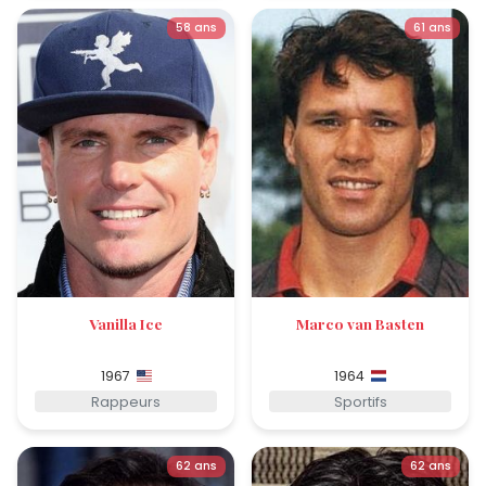
58 ans
61 ans
Vanilla Ice
Marco van Basten
1967
1964
Rappeurs
Sportifs
62 ans
62 ans