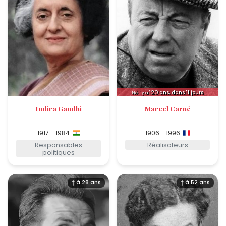
120
ans, dans 11 jours
Né il y a
Indira Gandhi
Marcel Carné
1917 - 1984
1906 - 1996
Responsables
Réalisateurs
politiques
† à 28 ans
† à 52 ans