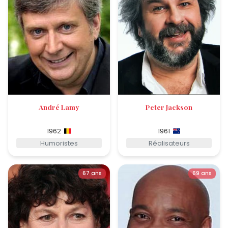
André Lamy
Peter Jackson
1962
1961
Humoristes
Réalisateurs
67 ans
69 ans