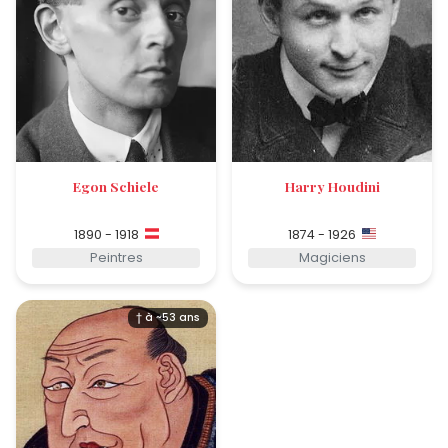
Egon Schiele
Harry Houdini
1890 - 1918
1874 - 1926
Peintres
Magiciens
† à ~53 ans