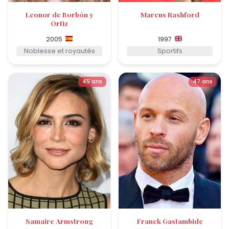
Leonor de Borbón y
Marcus Rashford
Ortiz
2005
1997
Noblesse et royautés
Sportifs
45 ans
47 ans
Samaire Armstrong
Franck Gastambide