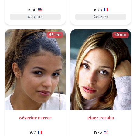
1980
1978
Acteurs
Acteurs
48 ans
49 ans
Séverine Ferrer
Piper Perabo
1977
1976