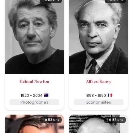
† à 83 ans
† à 91 ans
Helmut Newton
Alfred Sauvy
1920 - 2004
1898 - 1990
Photographes
Economistes
† à 53 ans
† à 87 ans