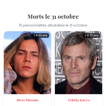
Morts le 31 octobre
15 personnalités décédées le 31 octobre
† à 23 ans
† à 72 ans
River Phoenix
Tchéky Karyo