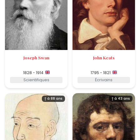
Joseph Swan
John Keats
1828 - 1914
1795 - 1821
Scientifiques
Écrivains
† à 88 ans
† à 43 ans