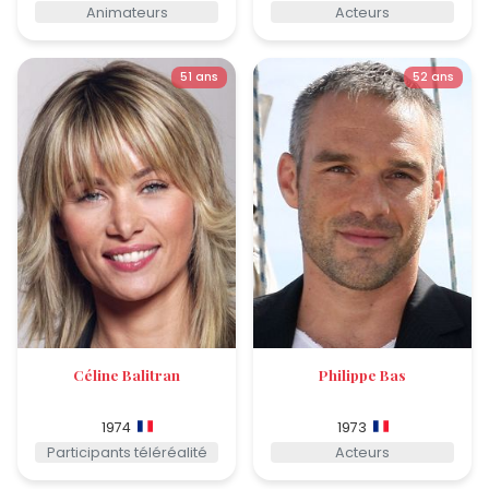
Animateurs
Acteurs
51 ans
52 ans
Céline Balitran
Philippe Bas
1974
1973
Participants téléréalité
Acteurs