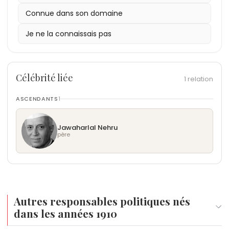
24 mars 1977
des pays non alignés, en inscrivant son action
4 – Son mariage avec Feroze Gandhi, issu d’une
Medical Sciences, elle y décède malgré les
1970) et plusieurs décorations et prix nationaux et
: Fin de son premier long mandat de
Première ministre après la défaite du Congrès aux
dans une perspective de souveraineté nationale,
famille parsie, suscite des débats et critiques
interventions médicales. Son corps est exposé à
internationaux liés à son rôle politique
Connue dans son domaine
élections.
de développement économique et de
dans les milieux conservateurs, mais contribue à
Teen Murti Bhavan avant une crémation avec
Je ne la connaissais pas
14 janvier 1980
rééquilibrage social.
façonner l’image d’une dirigeante issue d’un
honneurs d’État à Shakti Sthal le 3 novembre 1984.
: Retour au pouvoir comme
Première ministre après une victoire du Congrès.
environnement cosmopolite et laïque.
Sa disparition est suivie de violentes émeutes
23 juin 1980
5 – Sa résidence officielle du 1, Safdarjung Road à
anti-sikhes dans plusieurs villes indiennes et de
: Décès de son fils Sanjay Gandhi
dans un accident d’avion, réorientation de l’avenir
New Delhi est transformée après sa mort en
l’accession immédiate de son fils Rajiv Gandhi au
Célébrité liée
1 relation
politique familial vers Rajiv Gandhi.
musée-mémorial retraçant sa vie politique et
poste de Premier ministre.
5-6 juin 1984
personnelle, avec le parcours vitré marquant ses
: Lancement de l’opération Blue Star
ASCENDANTS
1
contre des militants sikhs retranchés dans le
derniers pas.
Temple d’Or à Amritsar.
Jawaharlal Nehru
père
31 octobre 1984
: Assassinat à son domicile
officiel de New Delhi par deux membres de sa
garde rapprochée sikhe.
3 novembre 1984
: Crémation avec honneurs
d’État à Shakti Sthal, site mémoriel situé près de
Raj Ghat, à New Delhi.
Autres responsables politiques nés
Années 1970-1980
: Attribution de plusieurs
dans les années 1910
distinctions internationales et nationales, dont la