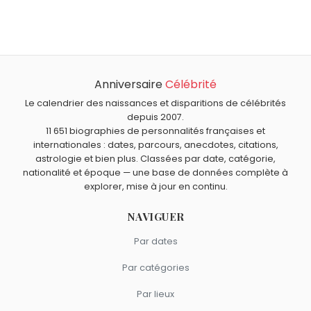
Richard Virenque
,
Jodie Foster
,
Jack Dorsey
,
Laurent
À quel âge est morte Indira Gandhi ?
Blanc
et
Zigzag
sont nés le 19 novembre comme Indira
Indira Gandhi est morte à 66 ans, le 31 octobre 1984.
Gandhi.
Qui est mort le même jour que Indira Gandhi ?
Harry Houdini
,
Gérard de Villiers
,
Egon Schiele
,
River
Anniversaire
Célébrité
Quels responsables politiques sont du signe Scorpion
Phoenix
et
Aimable
sont morts le 31 octobre comme
comme Indira Gandhi ?
Le calendrier des naissances et disparitions de célébrités
Indira Gandhi.
François Mitterrand
,
Aurore Bergé
,
Dominique de Villepin
,
depuis 2007.
11 651 biographies de personnalités françaises et
Hillary Clinton
et
Florian Philippot
sont du signe Scorpion.
internationales : dates, parcours, anecdotes, citations,
astrologie et bien plus. Classées par date, catégorie,
nationalité et époque — une base de données complète à
explorer, mise à jour en continu.
NAVIGUER
Par dates
Par catégories
Par lieux