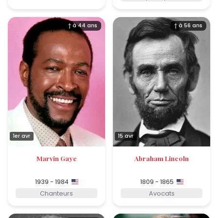
† à 44 ans
† à 56 ans
1er avr
15 avr
Marvin Gaye
Abraham Lincoln
1939 - 1984
1809 - 1865
Chanteurs
Avocats