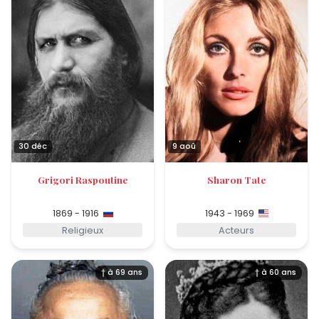
30 déc
9 aoû
Grigori Raspoutine
Sharon Tate
1869 - 1916
1943 - 1969
Religieux
Acteurs
† à 69 ans
† à 60 ans