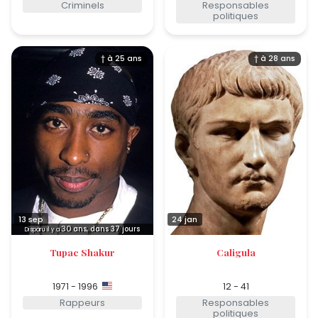
Criminels
Responsables
politiques
† à 25 ans
† à 28 ans
13 sep
24 jan
30
ans, dans 37 jours
Disparu il y a
Tupac Shakur
Caligula
1971 - 1996
12 - 41
Rappeurs
Responsables
politiques