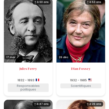
† à 60 ans
† à 53 ans
17 mar
26 déc
Jules Ferry
Dian Fossey
1832 - 1893
1932 - 1985
Responsables
Scientifiques
politiques
† à 47 ans
† à 26 ans