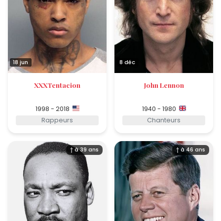
18 jun
8 déc
XXXTentacion
John Lennon
1998 - 2018
1940 - 1980
Rappeurs
Chanteurs
† à 39 ans
† à 46 ans