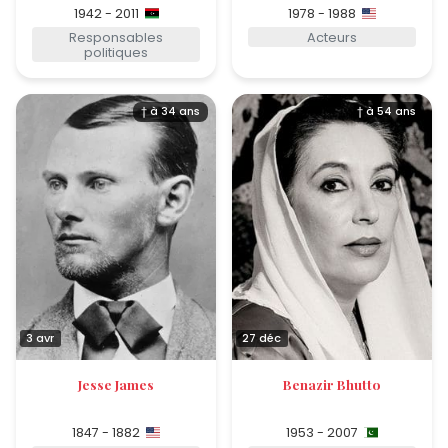
1942 - 2011
1978 - 1988
Responsables
Acteurs
politiques
† à 34 ans
† à 54 ans
3 avr
27 déc
Jesse James
Benazir Bhutto
1847 - 1882
1953 - 2007