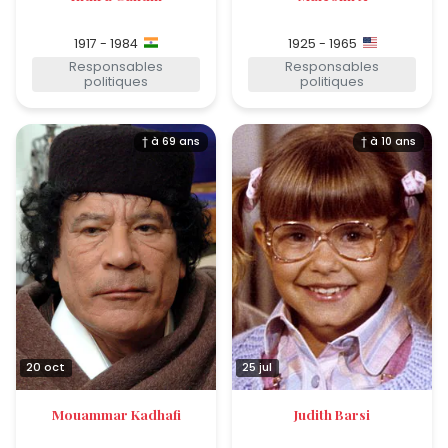
1917 - 1984
1925 - 1965
Responsables
Responsables
politiques
politiques
† à 69 ans
† à 10 ans
20 oct
25 jul
Mouammar Kadhafi
Judith Barsi