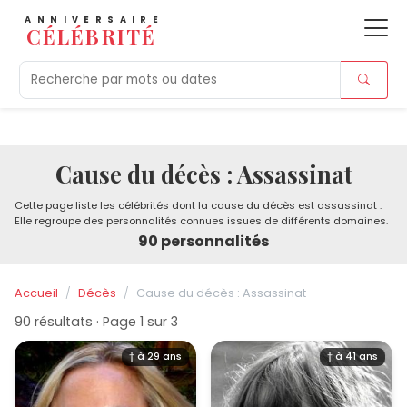
ANNIVERSAIRE
CÉLÉBRITÉ
Aujourd'hui
Tendances
Ajouts récents
Morts r
Cause du décès : Assassinat
Cette page liste les célébrités dont la cause du décès est assassinat .
Elle regroupe des personnalités connues issues de différents domaines.
90 personnalités
Accueil
Décès
Cause du décès : Assassinat
90 résultats · Page 1 sur 3
† à 29 ans
† à 41 ans