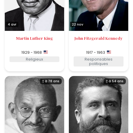
4 avr
22 nov
Martin Luther King
John Fitzgerald Kennedy
1929 - 1968
1917 - 1963
Religieux
Responsables
politiques
† à 78 ans
† à 54 ans