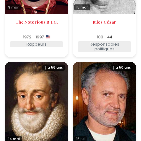
9 mar
15 mar
The Notorious B.I.G.
Jules César
1972 - 1997
100 - 44
Rappeurs
Responsables
politiques
† à 56 ans
† à 50 ans
14 mai
15 jul