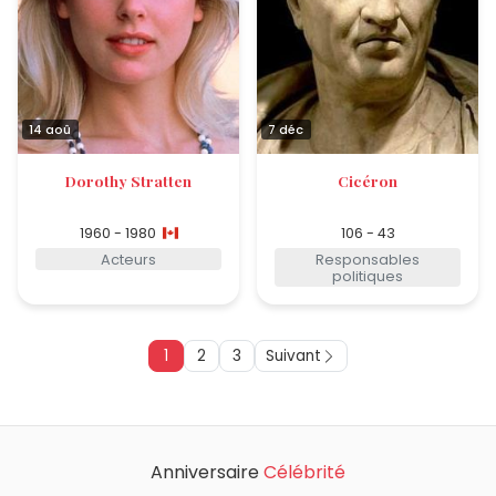
14 aoû
7 déc
Dorothy Stratten
Cicéron
1960 - 1980
106 - 43
Acteurs
Responsables
politiques
1
2
3
Suivant
Anniversaire
Célébrité