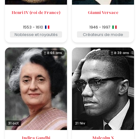
Henri IV (roi de France)
Gianni Versace
1553 - 1610
1946 - 1997
Noblesse et royautés
Créateurs de mode
† à 66 ans
† à 39 ans
31 oct
21 fév
Indira Gandhi
Malcolm X