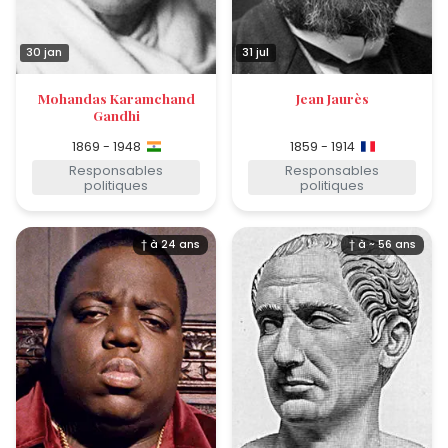
30 jan
31 jul
Mohandas Karamchand
Jean Jaurès
Gandhi
1869 - 1948
1859 - 1914
Responsables
Responsables
politiques
politiques
† à 24 ans
† à ~ 56 ans