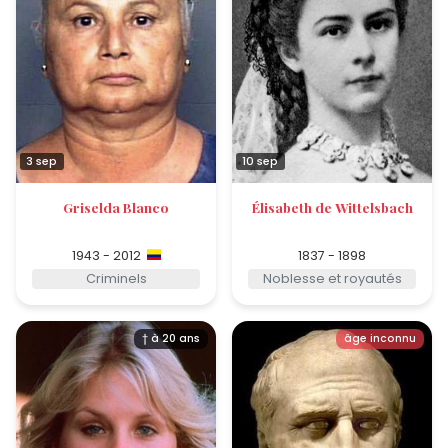
3 sep
10 sep
Griselda Blanco
Élisabeth de Wittelsbach
1943 - 2012
1837 - 1898
Criminels
Noblesse et royautés
† à 20 ans
âge inconnu