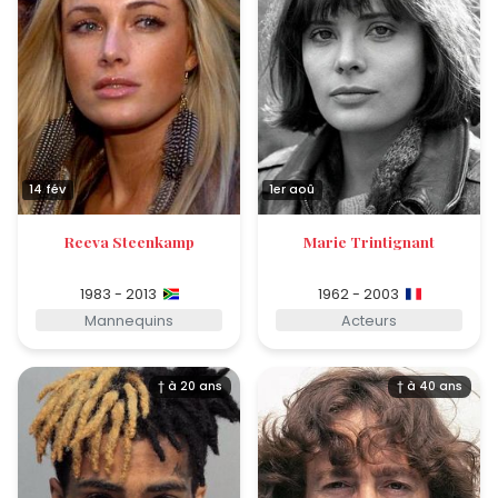
14 fév
1er aoû
Reeva Steenkamp
Marie Trintignant
1983 - 2013
1962 - 2003
Mannequins
Acteurs
† à 20 ans
† à 40 ans