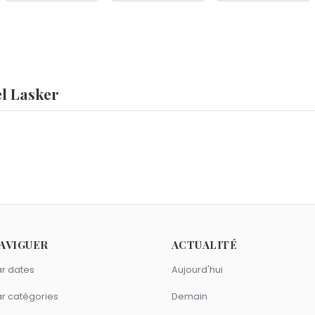
l Lasker
 ?
abeth de Wittelsbach
et
Ben 10
sont nés le 24 décembre co
nvier 1941.
er ?
tz
,
Henri Verneuil
et
Jean de Lattre de Tassigny
sont morts le
AVIGUER
ACTUALITÉ
r dates
Aujourd'hui
r catégories
Demain