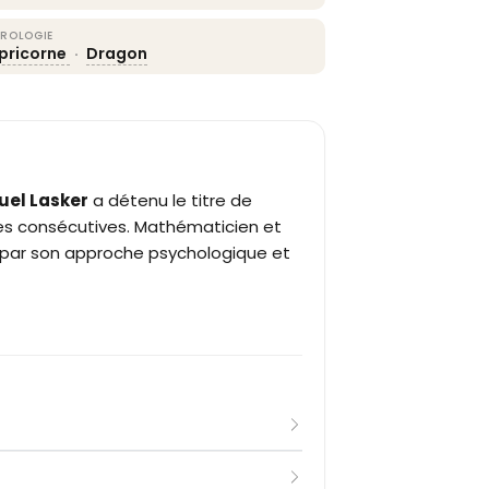
ROLOGIE
pricorne
·
Dragon
el Lasker
a détenu le titre de
s consécutives. Mathématicien et
eu par son approche psychologique et
asker découvre les échecs grâce à son
atiques à Berlin. Il gravit rapidement