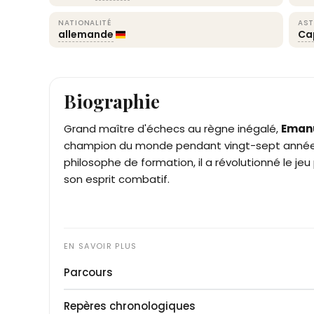
NATIONALITÉ
AST
allemande
Ca
Biographie
Grand maître d'échecs au règne inégalé,
Emanu
champion du monde pendant vingt-sept année
philosophe de formation, il a révolutionné le j
son esprit combatif.
Parcours
Né dans une famille juive en Prusse, Emanuel L
Repères chronologiques
frère aîné Berthold alors qu'il étudie les mathém