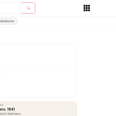
Aléatoire
ÈS
janv.
1941
irium tremens