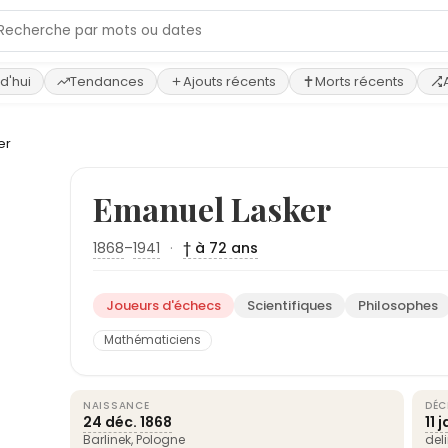
d'hui
Tendances
Ajouts récents
Morts récents
er
Emanuel Lasker
1868
–
1941
·
† à 72 ans
Joueurs d'échecs
Scientifiques
Philosophes
Mathématiciens
NAISSANCE
DÉC
24 déc.
1868
11 
Barlinek,
Pologne
del