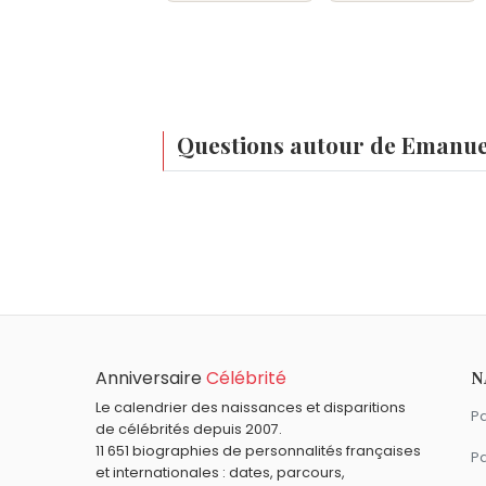
Questions autour de Emanue
Qui est né le même jour que Emanuel Lasker
Millie Brady
,
Louis Jouvet
,
Diane Tell
,
Élis
À quel âge est mort Emanuel Lasker ?
Emanuel Lasker est mort à 72 ans, le 11 ja
Qui est mort le même jour que Emanuel Lask
Jackie Wright
,
Éric Rohmer
,
Tatjana Pati
Anniversaire
Célébrité
N
Le calendrier des naissances et disparitions
Pa
de célébrités depuis 2007.
11 651 biographies de personnalités françaises
Pa
et internationales : dates, parcours,