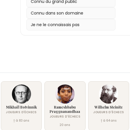
Connu du grand public
de la logique appliquée.
les jeux de réflexion un outil pédagogique fo
Connu dans son domaine
manifestait aussi par une solidarité active enver
vision humaniste l'a conduit à prôner une paix
Je ne le connaissais pas
mutuelle et le respect des règles, principes qu'
l'échiquier comme dans sa vie civile.
Mikhaïl Botvinnik
Rameshbabu
Wilhelm Steinitz
Praggnanandhaa
JOUEURS D'ÉCHECS
JOUEURS D'ÉCHECS
JOUEURS D'ÉCHECS
† à 83 ans
† à 64 ans
20 ans