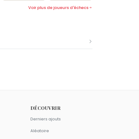
Voir plus de joueurs d'échecs
mme Emanuel Lasker.
 11 janvier comme Emanuel Lasker.
DÉCOUVRIR
Derniers ajouts
Aléatoire