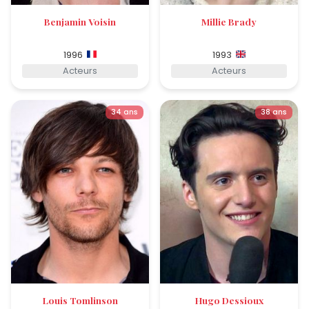
Benjamin Voisin
Millie Brady
1996
1993
Acteurs
Acteurs
34 ans
38 ans
Louis Tomlinson
Hugo Dessioux