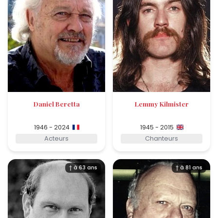
Daniel Beretta
Lemmy Kilmister
1946 - 2024
1945 - 2015
Acteurs
Chanteurs
† à 63 ans
† à 81 ans