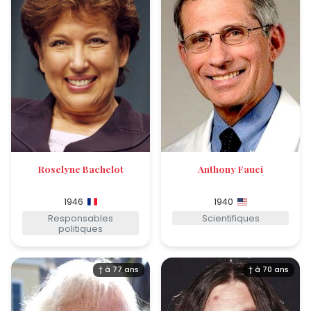
Roselyne Bachelot
Anthony Fauci
1946
1940
Responsables
Scientifiques
politiques
† à 77 ans
† à 70 ans