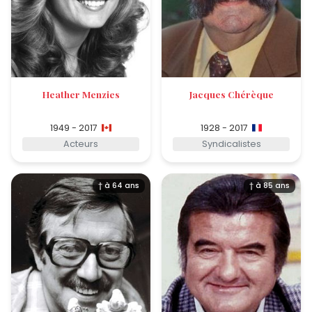
Heather Menzies
Jacques Chérèque
1949 - 2017
1928 - 2017
Acteurs
Syndicalistes
† à 64 ans
† à 85 ans