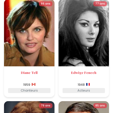
66 ans
77 ans
Diane Tell
Edwige Fenech
1959
1948
Chanteurs
Acteurs
79 ans
85 ans