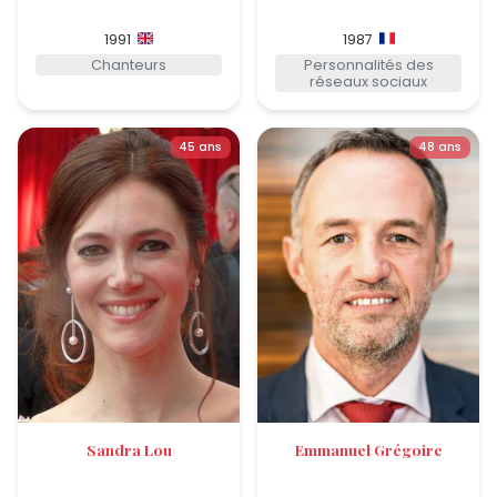
1991
1987
Chanteurs
Personnalités des
réseaux sociaux
45 ans
48 ans
Sandra Lou
Emmanuel Grégoire