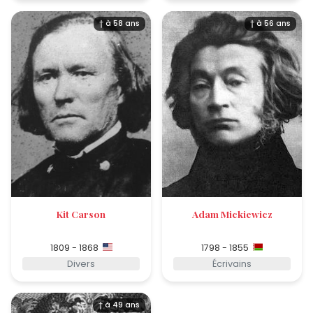
† à 58 ans
† à 56 ans
Kit Carson
Adam Mickiewicz
1809 - 1868
1798 - 1855
Divers
Écrivains
† à 49 ans