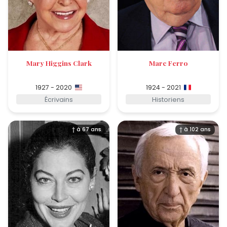
Mary Higgins Clark
Marc Ferro
1927 - 2020
1924 - 2021
Écrivains
Historiens
† à 67 ans
† à 102 ans