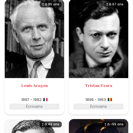
† à 85 ans
† à 67 ans
Louis Aragon
Tristan Tzara
1897 - 1982
1896 - 1963
Écrivains
Écrivains
† à 49 ans
† à ~55 ans