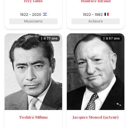
Ivry Gitlis
Maurice Biraud
1922 - 2020
1922 - 1982
Musiciens
Acteurs
† à 77 ans
† à 67 ans
Toshirō Mifune
Jacques Monod (acteur)