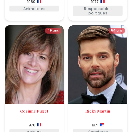
1980
1977
Animateurs
Responsables
politiques
49 ans
54 ans
Corinne Puget
Ricky Martin
1976
1971
Acteurs
Chanteurs