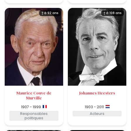
† à 92 ans
† à 108 ans
Maurice Couve de
Johannes Heesters
Murville
1907 - 1999
1903 - 2011
Responsables
Acteurs
politiques