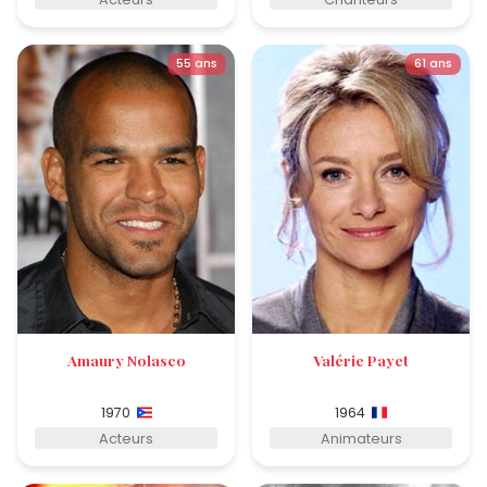
55 ans
61 ans
Amaury Nolasco
Valérie Payet
1970
1964
Acteurs
Animateurs