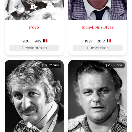
Peyo
Jean-Louis Blèze
1928 - 1992
1927 - 2012
Dessinateurs
Humoristes
† à 72 ans
† à 89 ans