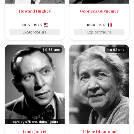
Howard Hughes
Georges Guynemer
1905 - 1976
1894 - 1917
Explorateurs
Explorateurs
† à 63 ans
† à 92 ans
75
ans, dans 11 jours
Disparu il y a
Louis Jouvet
Hélène Dieudonné