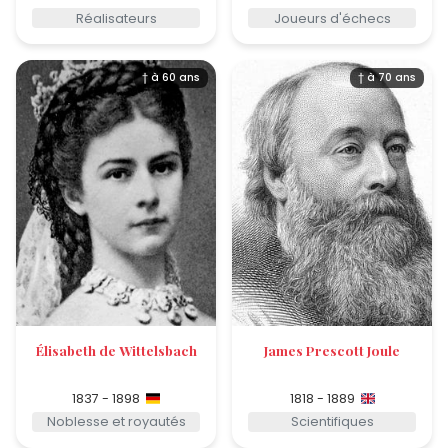
Réalisateurs
Joueurs d'échecs
† à 60 ans
† à 70 ans
Élisabeth de Wittelsbach
James Prescott Joule
1837 - 1898
1818 - 1889
Noblesse et royautés
Scientifiques