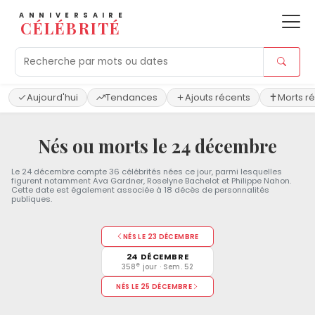
ANNIVERSAIRE
CÉLÉBRITÉ
Aujourd'hui
Tendances
Ajouts récents
Morts r
Nés ou morts le 24 décembre
Le 24 décembre compte 36 célébrités nées ce jour, parmi lesquelles
figurent notamment Ava Gardner, Roselyne Bachelot et Philippe Nahon.
Cette date est également associée à 18 décès de personnalités
publiques.
NÉS LE 23 DÉCEMBRE
24 DÉCEMBRE
e
358
jour · Sem. 52
NÉS LE 25 DÉCEMBRE