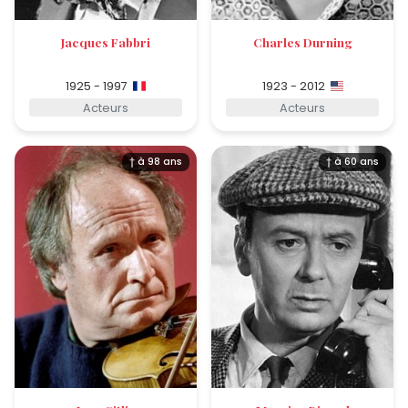
Jacques Fabbri
Charles Durning
1925 - 1997
1923 - 2012
Acteurs
Acteurs
† à 98 ans
† à 60 ans