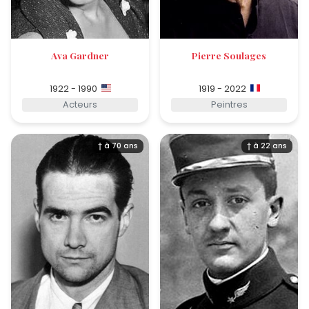
Ava Gardner
Pierre Soulages
1922 - 1990
1919 - 2022
Acteurs
Peintres
† à 70 ans
† à 22 ans