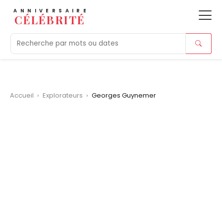
ANNIVERSAIRE
CÉLÉBRITÉ
Aujourd'hui
Tendances
Ajouts récents
Morts r
Accueil
›
Explorateurs
›
Georges Guynemer