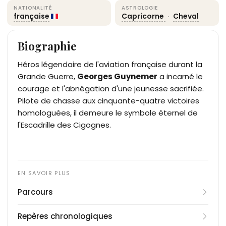
NATIONALITÉ
ASTROLOGIE
française
Capricorne
·
Cheval
Biographie
Héros légendaire de l'aviation française durant la
Grande Guerre,
Georges Guynemer
a incarné le
courage et l'abnégation d'une jeunesse sacrifiée.
Pilote de chasse aux cinquante-quatre victoires
homologuées, il demeure le symbole éternel de
l'Escadrille des Cigognes.
Parcours
Né dans une famille d'officiers à Paris, Georges
Repères chronologiques
Guynemer est un enfant à la santé fragile qui se