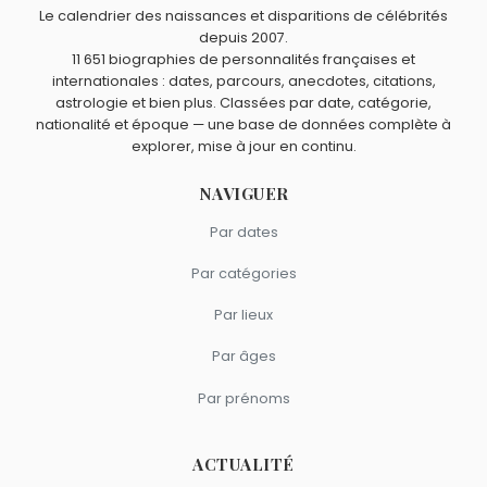
Roger Carel
et
Roger Hargreaves
sont morts le 11
Guynemer ?
Le calendrier des naissances et disparitions de célébrités
septembre comme Georges Guynemer.
Hélène Boucher
,
Gérard d'Aboville
,
Louis-Antoine de
depuis 2007.
Quels explorateurs sont du signe Capricorne comme
11 651 biographies de personnalités françaises et
Bougainville
et
Louis Charles Breguet
sont nés à
Paris
.
Georges Guynemer ?
internationales : dates, parcours, anecdotes, citations,
Howard Hughes
,
Jules Védrines
,
Laïka
,
Akihiko Hoshide
et
astrologie et bien plus. Classées par date, catégorie,
Louis Charles Breguet
sont du signe Capricorne.
nationalité et époque — une base de données complète à
explorer, mise à jour en continu.
NAVIGUER
Par dates
Par catégories
Par lieux
Par âges
Par prénoms
ACTUALITÉ