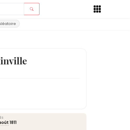
Aléatoire
inville
ÈS
août
1811