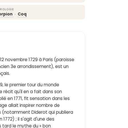
ROLOGIE
orpion
·
Coq
 12 novembre 1729 à Paris (paroisse
ancien 3e arrondissement), est un
çais.
69, le premier tour du monde
écit qu'il en a fait dans son
é en 1771, fit sensation dans les
ge allait inspirer nombre de
es (notamment Diderot qui publiera
772) ; il s'agit d'une des
s tard le mythe du « bon