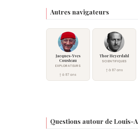
Autres navigateurs
Jacques-Yves
Thor Heyerdahl
Cousteau
SCIENTIFIQUES
EXPLORATEURS
† à 87 ans
† à 87 ans
Questions autour de Louis-A
Qui est né le même jour que Louis-Antoine d