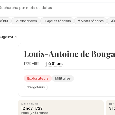
d'hui
Tendances
Ajouts récents
Morts récents
ugainville
Louis-Antoine de Bouga
1729–1811
·
† à 81 ans
Explorateurs
Militaires
Navigateurs
NAISSANCE
DÉC
12 nov.
1729
31 
Paris
(75),
France