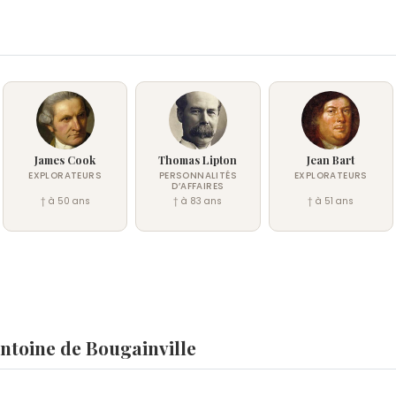
James Cook
Thomas Lipton
Jean Bart
EXPLORATEURS
PERSONNALITÉS
EXPLORATEURS
D’AFFAIRES
† à 50 ans
† à 83 ans
† à 51 ans
ntoine de Bougainville
e Bougainville ?