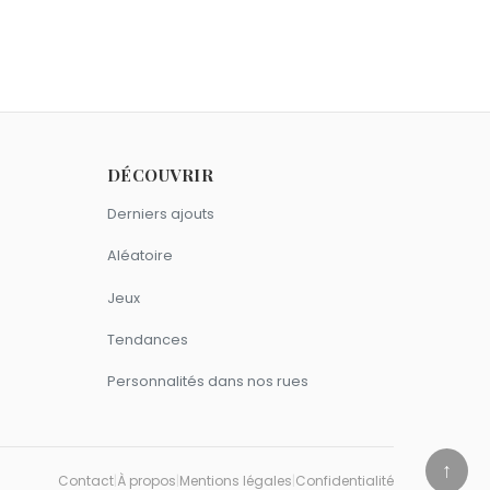
ovembre comme Louis-Antoine de
omme Louis-Antoine de Bougainville.
DÉCOUVRIR
Derniers ajouts
Aléatoire
Jeux
Tendances
Personnalités dans nos rues
↑
Contact
|
À propos
|
Mentions légales
|
Confidentialité