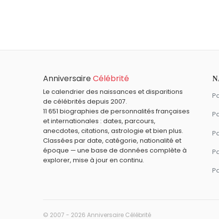
Cote de Pablo
,
Charles Millon
,
Neil Youn
À quel âge est mort Louis-Antoine de Bougai
Bougainville.
Louis-Antoine de Bougainville est mort à 8
Qui est mort le même jour que Louis-Antoine
John Ford
,
Diana Spencer
,
Pierre Blaise
,
Quels explorateurs sont nés à Paris comme 
Anniversaire
Célébrité
N
Hélène Boucher
,
Georges Guynemer
,
Gé
Quels explorateurs sont du signe Scorpion 
Le calendrier des naissances et disparitions
Pa
de célébrités depuis 2007.
James Cook
,
Michael Collins
,
Alan Shep
11 651 biographies de personnalités françaises
Pa
et internationales : dates, parcours,
anecdotes, citations, astrologie et bien plus.
Pa
Classées par date, catégorie, nationalité et
époque — une base de données complète à
P
explorer, mise à jour en continu.
P
© 2007 - 2026 Anniversaire Célébrité