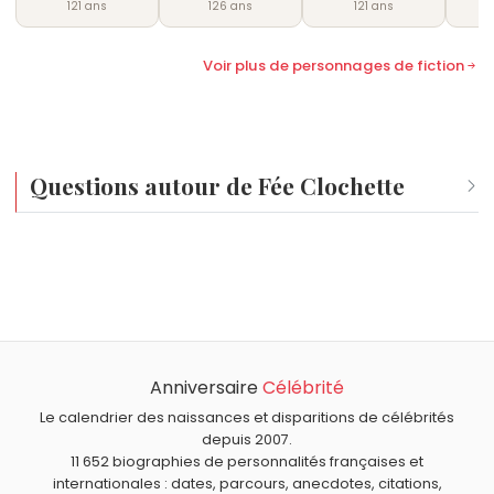
121 ans
126 ans
121 ans
Voir plus de personnages de fiction
Questions autour de Fée Clochette
Qui est né le même jour que Fée Clochette ?
Shelly-Ann Fraser-Pryce
,
Marc-Édouard Nabe
,
Louis
Quel âge a Fée Clochette ?
Pasteur
,
Gérard Depardieu
et
Tabatha Cash
sont nés le
Fée Clochette a 121 ans. Elle aura 122 ans le 27
27 décembre comme Fée Clochette.
décembre.
Anniversaire
Célébrité
Le calendrier des naissances et disparitions de célébrités
depuis 2007.
11 652 biographies de personnalités françaises et
internationales : dates, parcours, anecdotes, citations,