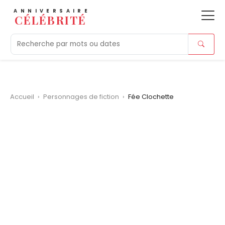
ANNIVERSAIRE
CÉLÉBRITÉ
Aujourd'hui
Tendances
Ajouts récents
Morts r
Accueil
›
Personnages de fiction
›
Fée Clochette