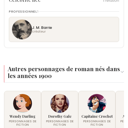
1 relation
PROFESSIONNEL
1
J. M. Barrie
créateur
Autres personnages de roman nés dans
les années 1900
Wendy Darling
Dorothy Gale
Capitaine Crochet
Ar
PERSONNAGES DE
PERSONNAGES DE
PERSONNAGES DE
PER
FICTION
FICTION
FICTION