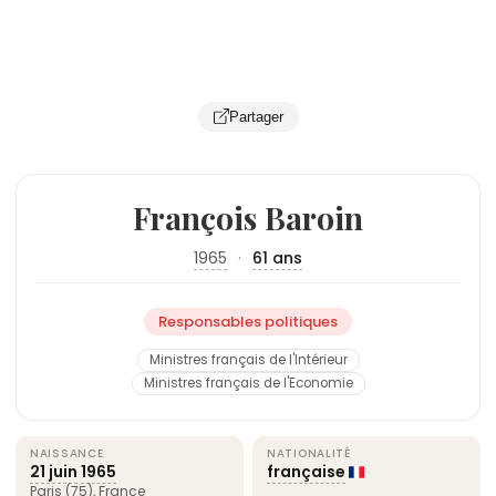
Partager
François Baroin
1965
·
61 ans
Responsables politiques
Ministres français de l'Intérieur
Ministres français de l'Economie
NAISSANCE
NATIONALITÉ
21 juin
1965
française
Paris
(75),
France