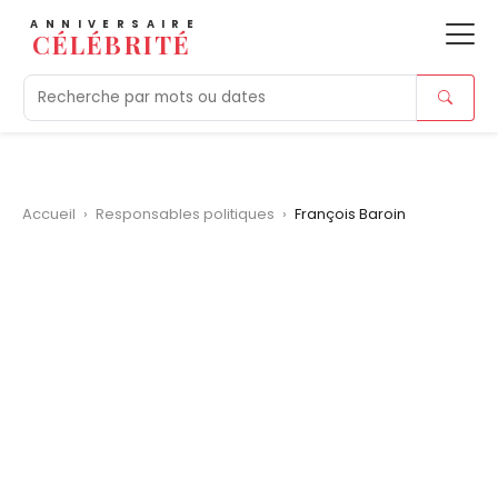
ANNIVERSAIRE
CÉLÉBRITÉ
Aujourd'hui
Tendances
Ajouts récents
Morts r
Accueil
›
Responsables politiques
›
François Baroin