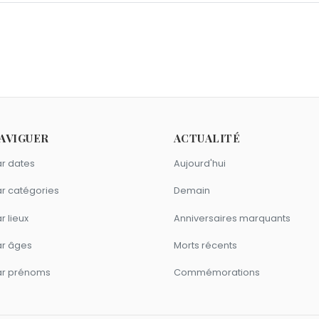
h ?
e Morano
,
Kelly Rutherford
et
Laurene Powell Jobs
sont nés 
8 novembre 1939.
ith ?
Louis Dominique Cartouche
et
Christopher George
sont mor
comme James Naismith ?
AVIGUER
ACTUALITÉ
y
sont du signe Scorpion.
r dates
Aujourd'hui
r catégories
Demain
r lieux
Anniversaires marquants
ar âges
Morts récents
ar prénoms
Commémorations