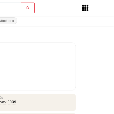
Aléatoire
ÈS
nov.
1939