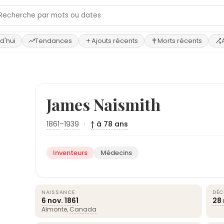
d'hui
Tendances
Ajouts récents
Morts récents
James Naismith
1861
–
1939
·
† à 78 ans
Inventeurs
Médecins
NAISSANCE
DÉC
6 nov.
1861
28 
Almonte,
Canada