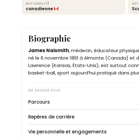
NATIONALITÉ
AST
canadienne
Sc
Biographie
James Naismith
, médecin, éducateur physiqu
né le 6 novembre 1861 à Almonte (Canada) et 
Lawrence (Kansas, États-Unis), est surtout connu
basket-ball, sport aujourd’hui pratiqué dans plu
Parcours
James Naismith naît dans une famille d’immigré
Repères de carrière
Orphelin de ses deux parents vers l’âge de neuf 
grand-mère. Il fréquente l’Almonte High School pui
1888
: obtention du diplôme « Bachelor of Arts » à
Vie personnelle et engagements
Montréal où il obtient en 1888 un « Bachelor of A
1891
: invention du basket-ball à Springfield (Ma