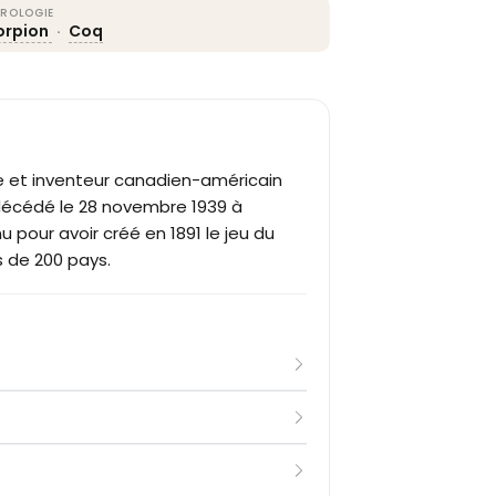
ROLOGIE
orpion
·
Coq
e et inventeur canadien-américain
décédé le 28 novembre 1939 à
 pour avoir créé en 1891 le jeu du
s de 200 pays.
s écossais à Almonte, Ontario.
ans, il est élevé par son oncle et sa
s, en 1883, l’Université McGill à
 l’Université McGill.
rts » en éducation physique. Il
ssachusetts) selon 13 règles.