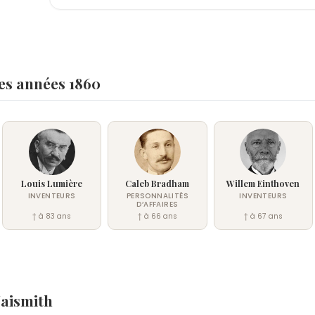
les années 1860
Louis Lumière
Caleb Bradham
Willem Einthoven
INVENTEURS
PERSONNALITÉS
INVENTEURS
D’AFFAIRES
† à 83 ans
† à 66 ans
† à 67 ans
Naismith