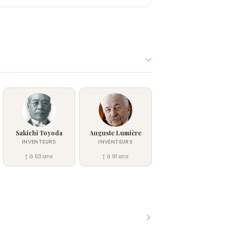
Sakichi Toyoda
Auguste Lumière
INVENTEURS
INVENTEURS
† à 63 ans
† à 91 ans