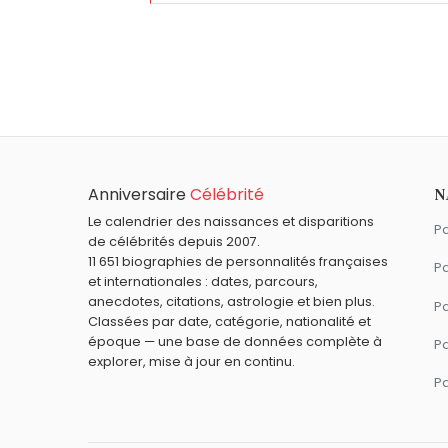
Qui est né le même jour que James Naismit
Rebecca Romijn
,
Françoise Dolto
,
Nadin
À quel âge est mort James Naismith ?
James Naismith est mort à 78 ans, le 2
Qui est mort le même jour que James Naism
Le Bernin
,
Ingrid van Bergen
,
Enid Blyton
,
Quels inventeurs sont du signe Scorpion 
Naismith.
Anniversaire
Célébrité
N
Adolphe Sax
,
Nicolas Appert
et
Jack Kilb
Le calendrier des naissances et disparitions
Pa
de célébrités depuis 2007.
11 651 biographies de personnalités françaises
Pa
et internationales : dates, parcours,
anecdotes, citations, astrologie et bien plus.
Pa
Classées par date, catégorie, nationalité et
époque — une base de données complète à
P
explorer, mise à jour en continu.
P