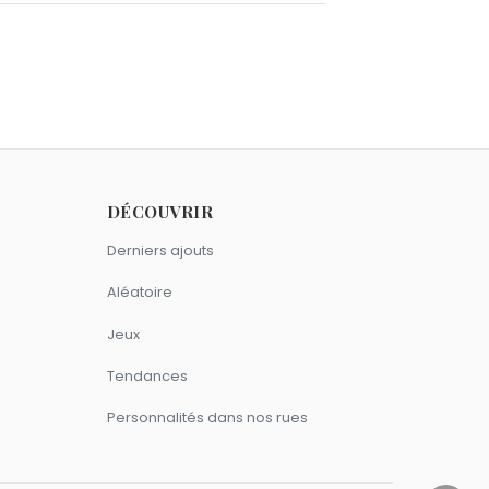
le 6 novembre comme James Naismith.
ts le 28 novembre comme James
DÉCOUVRIR
Derniers ajouts
Aléatoire
Jeux
Tendances
Personnalités dans nos rues