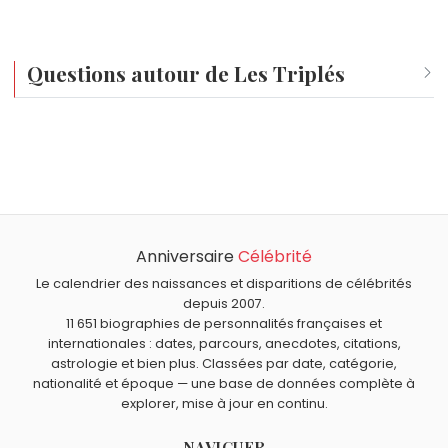
Questions autour de Les Triplés
Quel âge a Les Triplés ?
Les Triplés a environ 43 ans.
Quels personnages de fiction sont nés en 1983 comme
Les Triplés ?
Inspecteur Gadget
,
Luigi
,
Le Chat
,
Babe
et
Groucha
sont
nés en 1983.
Anniversaire
Célébrité
Le calendrier des naissances et disparitions de célébrités
depuis 2007.
11 651 biographies de personnalités françaises et
internationales : dates, parcours, anecdotes, citations,
astrologie et bien plus. Classées par date, catégorie,
nationalité et époque — une base de données complète à
explorer, mise à jour en continu.
NAVIGUER