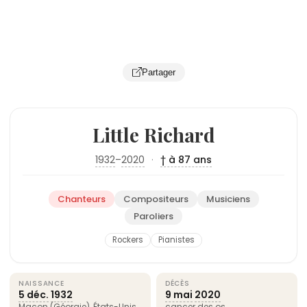
Partager
Little Richard
1932
–
2020
·
† à 87 ans
Chanteurs
Compositeurs
Musiciens
Paroliers
Rockers
Pianistes
NAISSANCE
DÉCÈS
5 déc.
1932
9 mai
2020
Macon (Géorgie),
États-Unis
cancer des os