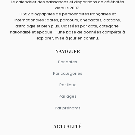
Le calendrier des naissances et disparitions de célébrités
Petula Clark
,
François Deguelt
,
Johnny Cash
,
Leny
Richard.
Quels chanteurs américains sont du signe Sagittaire
depuis 2007.
Escudero
et
Nancy Holloway
sont nés en 1932.
comme Little Richard ?
11 652 biographies de personnalités françaises et
internationales : dates, parcours, anecdotes, citations,
Jimi Hendrix
,
Jim Morrison
,
Tina Turner
,
Britney Spears
et
astrologie et bien plus. Classées par date, catégorie,
Frank Sinatra
sont du signe Sagittaire.
nationalité et époque — une base de données complète à
explorer, mise à jour en continu.
NAVIGUER
Par dates
Par catégories
Par lieux
Par âges
Par prénoms
ACTUALITÉ