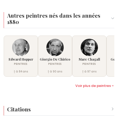
Autres peintres nés dans les années
1880
Edward Hopper
Giorgio De Chirico
Marc Chagall
Geor
PEINTRES
PEINTRES
PEINTRES
† à 84 ans
† à 90 ans
† à 97 ans
Voir plus de peintres
Citations