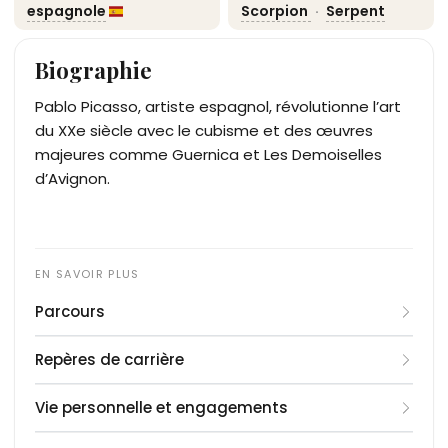
espagnole
Scorpion
·
Serpent
Biographie
Pablo Picasso, artiste espagnol, révolutionne l’art
du XXe siècle avec le cubisme et des œuvres
majeures comme Guernica et Les Demoiselles
d’Avignon.
Parcours
Né à Málaga, Pablo Picasso montre un talent
Repères de carrière
précoce, formé par son père, artiste et
professeur. À 14 ans, il entre à l’École des Beaux-
1895
: Entre à l’École des Beaux-Arts de Barcelone.
Vie personnelle et engagements
Arts de Barcelone, puis à Madrid. En 1900, il s’installe
1900
: Première exposition à Paris.
à Paris, centre artistique mondial. Il développe le
1901
Pablo Picasso naît à Málaga en 1881. Il s’installe à
: Début de la période Bleue.