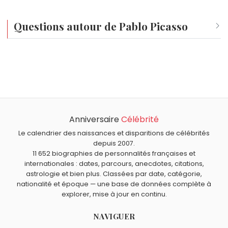
L'art nègre ? Connais pas.
On met l
Questions autour de Pablo Picasso
Qui est né le même jour que Pablo Picasso ?
Dominik Szoboszlai
,
Abel Gance
,
Geneviève de Gaulle-
À quel âge est mort Pablo Picasso ?
Anthonioz
,
Ciara
et
Laurie Cholewa
sont nés le 25
Pablo Picasso est mort à 91 ans, le 8 avril 1973.
octobre comme Pablo Picasso.
Qui est mort le même jour que Pablo Picasso ?
Gaetano Donizetti
,
Peter Higgs
,
Louis Pergaud
,
Laurent
Anniversaire
Célébrité
Quels peintres sont du signe Scorpion comme Pablo
de Médicis
et
Jean II le Bon
sont morts le 8 avril comme
Picasso ?
Le calendrier des naissances et disparitions de célébrités
Pablo Picasso.
Niki de Saint Phalle
,
Claude Monet
,
René Magritte
,
depuis 2007.
11 652 biographies de personnalités françaises et
Johannes Vermeer
et
Francis Bacon
sont du signe
internationales : dates, parcours, anecdotes, citations,
Scorpion.
astrologie et bien plus. Classées par date, catégorie,
nationalité et époque — une base de données complète à
explorer, mise à jour en continu.
NAVIGUER