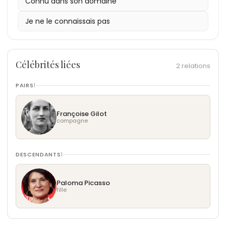
1973
Connu dans son domaine
: Crée son dernier autoportrait, Face à la
mort.
Je ne le connaissais pas
Célébrités liées
2 relations
PAIRS
1
Françoise Gilot
compagne
DESCENDANTS
1
Paloma Picasso
fille