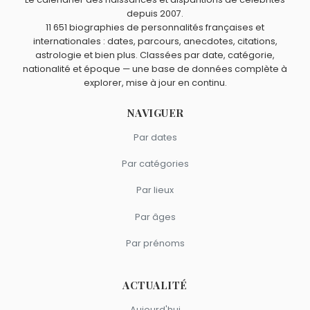
comme Ray Dolby.
André Michelin
,
James Watt
,
Sergueï Korolev
,
William
depuis 2007.
11 651 biographies de personnalités françaises et
Harley
et
King Camp Gillette
sont du signe Capricorne.
internationales : dates, parcours, anecdotes, citations,
astrologie et bien plus. Classées par date, catégorie,
nationalité et époque — une base de données complète à
explorer, mise à jour en continu.
NAVIGUER
Par dates
Par catégories
Par lieux
Par âges
Par prénoms
ACTUALITÉ
Aujourd'hui