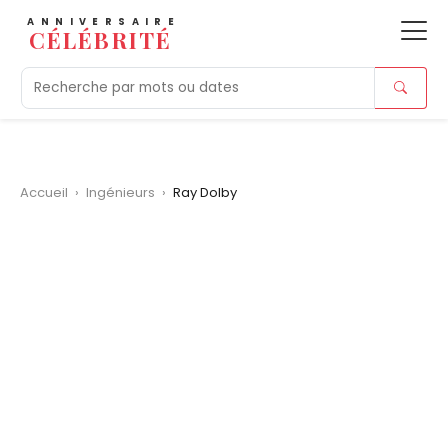
ANNIVERSAIRE
CÉLÉBRITÉ
Aujourd'hui
Tendances
Ajouts récents
Morts r
Accueil
›
Ingénieurs
›
Ray Dolby