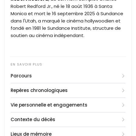
Robert Redford Jr., né le 18 août 1936 à Santa
Monica et mort le 16 septembre 2025 à Sundance
dans l'Utah, a marqué le cinéma hollywoodien et
fondé en 1981 le Sundance Institute, structure de
soutien au cinéma indépendant.
Parcours
Inscrit à l'American Academy of Dramatic Arts de
Repères chronologiques
New York à la fin des années 1950, Robert Redford
débute au théâtre et fait ses premiers pas à
1936
: naissance à Santa Monica, en Californie
Vie personnelle et engagements
Broadway en 1959 dans
1955
: entrée à l'université du Colorado grâce à
Tall Story
. Il enchaîne les
apparitions dans des séries américaines comme
une bourse de baseball, exclusion pour conduite
Robert Redford est le fils de Charles Robert
Contexte du décès
Alfred Hitchcock Presents
dissipée
Redford Sr., laitier devenu comptable pour
,
The Twilight Zone
ou
Le
Virginien
1958
Standard Oil, et de Martha W. Hart, femme au
Robert Redford meurt le 16 septembre 2025 à
: mariage avec Lola Van Wagenen
, avant d'imposer son nom au théâtre
Lieux de mémoire