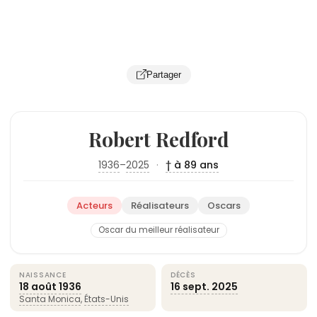
Partager
Robert Redford
1936
–
2025
·
† à 89 ans
Acteurs
Réalisateurs
Oscars
Oscar du meilleur réalisateur
NAISSANCE
DÉCÈS
18 août
1936
16 sept.
2025
Santa Monica
,
États-Unis