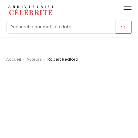
ANNIVERSAIRE
CÉLÉBRITÉ
Aujourd'hui
Tendances
Ajouts récents
Morts r
Accueil
›
Acteurs
›
Robert Redford