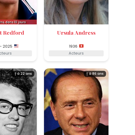
ns, dans 10 jours
t Redford
Ursula Andress
 - 2025
1936
cteurs
Acteurs
† à 22 ans
† à 86 ans