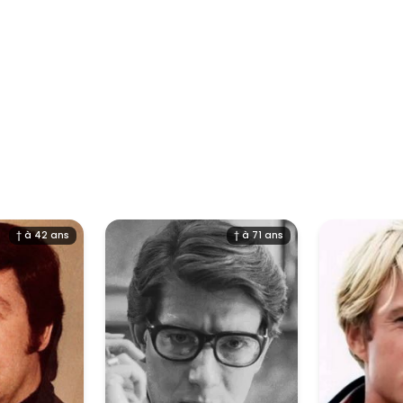
† à 42 ans
† à 71 ans