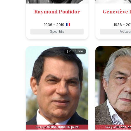
Raymond Poulidor
Geneviève 
1936 - 2019
1936 - 20
Sportifs
Acteu
† à 83 ans
90
90
ans, dans 26 jours
ans, d
Né il y a
Né il y a