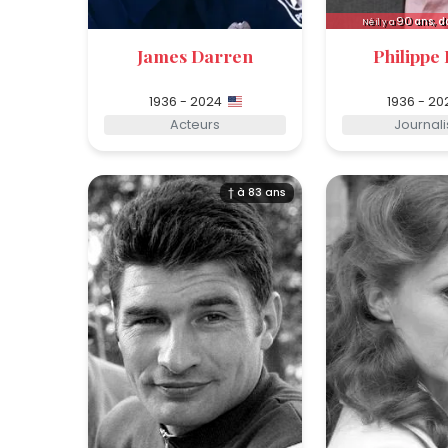
90
ans, d
Né il y a
James Darren
Philippe
1936 - 2024
1936 - 20
Acteurs
Journali
† à 83 ans