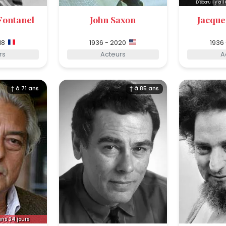
1
Disparu il y a
Fontanel
John Saxon
Jacque
18
1936 - 2020
1936
rs
Acteurs
A
† à 71 ans
† à 85 ans
ans 24 jours