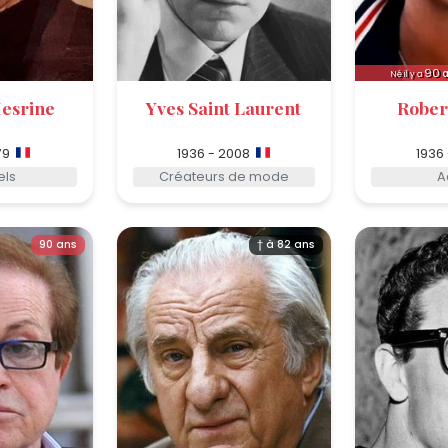
90
a
Né il y a
esrine
Yves Saint Laurent
Rober
79
1936 - 2008
1936
els
Créateurs de mode
A
90 ans
† à 82 ans