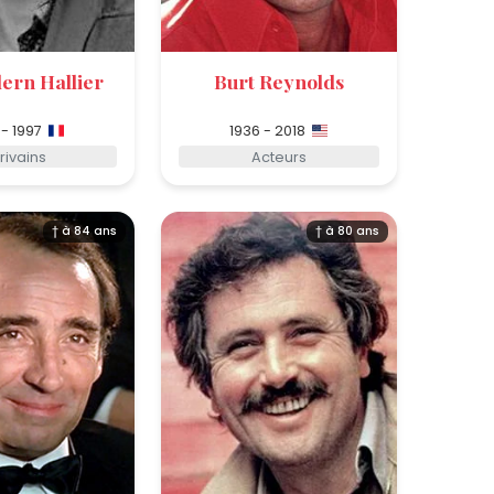
ern Hallier
Burt Reynolds
 - 1997
1936 - 2018
rivains
Acteurs
† à 84 ans
† à 80 ans