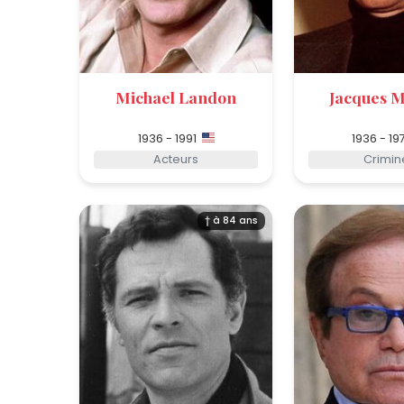
Michael Landon
Jacques M
1936 - 1991
1936 - 19
Acteurs
Crimin
† à 84 ans