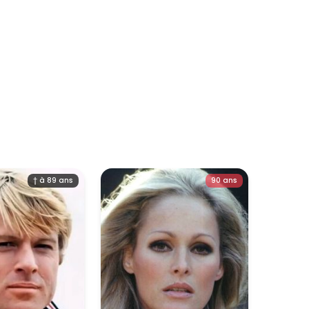
† à 89 ans
90 ans