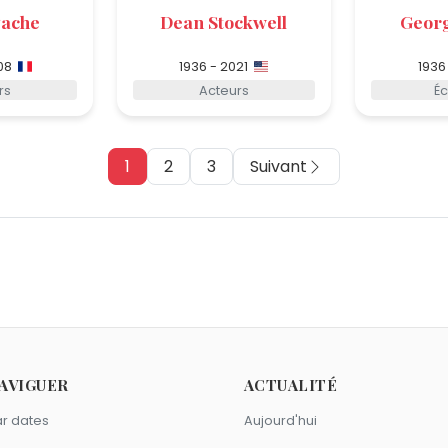
yache
Dean Stockwell
Georg
08
1936 - 2021
1936
rs
Acteurs
Éc
1
2
3
Suivant
AVIGUER
ACTUALITÉ
r dates
Aujourd'hui