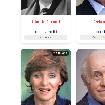
Claude Giraud
Orla
1936 - 2020
1936
Acteurs
Product
† à 88 ans