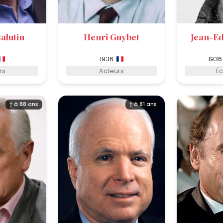
alutin
Henri Guybet
Jean-Ed
1936
1936
rs
Acteurs
Éc
† à 88 ans
† à 81 ans