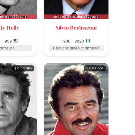
90
ns, dans 30 jours
ans, dans 52 jours
Né il y a
dy Holly
Silvio Berlusconi
 - 1959
1936 - 2023
anteurs
Personnalités d’affaires
† à 60 ans
† à 82 ans