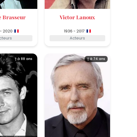
e Brasseur
Victor Lanoux
 - 2020
1936 - 2017
cteurs
Acteurs
† à 88 ans
† à 74 ans