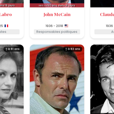
90
ans 19 jours
ans, dans 21 jours
Né il y a
 Labro
John McCain
Claud
25
1936 - 2018
1936
stes
Responsables politiques
A
† à 81 ans
† à 83 ans