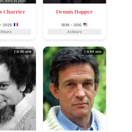
an, dans 26 jours
s Charrier
Dennis Hopper
 - 2025
1936 - 2010
cteurs
Acteurs
† à 45 ans
† à 84 ans