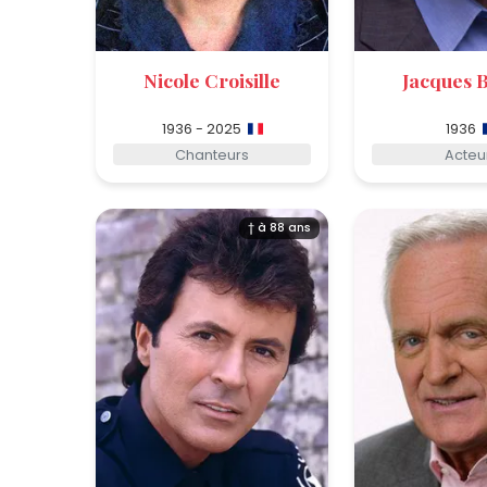
Nicole Croisille
Jacques B
1936 - 2025
1936
Chanteurs
Acteu
† à 88 ans