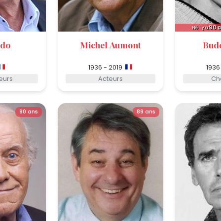
90
a
Né il y a
ndo
Michel Aumont
Bud
1936 - 2019
1936
eurs
Acteurs
Ch
90 ans
89 ans