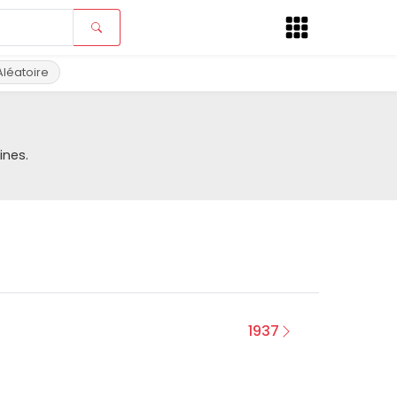
Aléatoire
ines.
1937