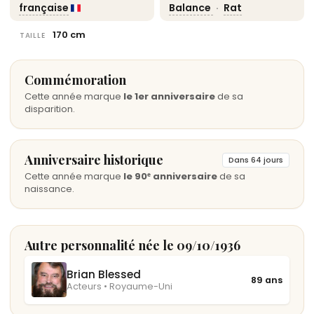
française
Balance
·
Rat
170 cm
TAILLE
Commémoration
Cette année marque
le 1er anniversaire
de sa
disparition.
Anniversaire historique
Dans 64 jours
Cette année marque
le 90ᵉ anniversaire
de sa
naissance.
Autre personnalité née le 09/10/1936
Brian Blessed
89 ans
Acteurs • Royaume-Uni