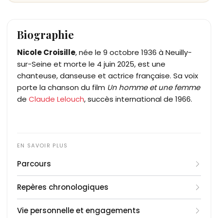
Biographie
Nicole Croisille
, née le 9 octobre 1936 à Neuilly-
sur-Seine et morte le 4 juin 2025, est une
chanteuse, danseuse et actrice française. Sa voix
porte la chanson du film
Un homme et une femme
de
Claude Lelouch
, succès international de 1966.
Parcours
Formée à la danse classique à l'Opéra de Paris
Repères chronologiques
dès l'enfance, puis au ballet de la Comédie-
Française, Nicole Croisille devient mime auprès de
1936
: naissance à Neuilly-sur-Seine
Vie personnelle et engagements
Marcel Marceau
1957
: comédie musicale
au cours des années 1950 et
L'Apprenti fakir
avec