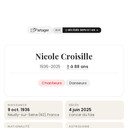
Partager
2025
† DÉCÉDÉE DEPUIS 1 AN →
Nicole Croisille
1936
–
2025
·
† à 88 ans
Chanteurs
Danseurs
NAISSANCE
DÉCÈS
9 oct.
1936
4 juin
2025
Neuilly-sur-Seine
(92),
France
cancer du foie
NATIONALITÉ
ASTROLOGIE