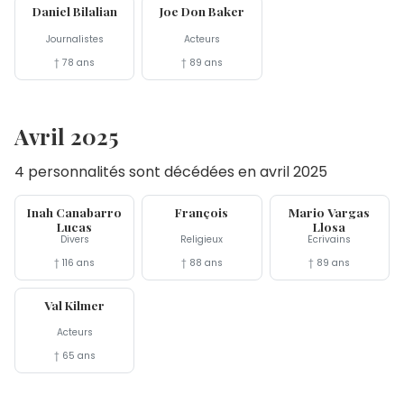
Daniel Bilalian
Joe Don Baker
Journalistes
Acteurs
† 78 ans
† 89 ans
Avril 2025
4 personnalités sont décédées en avril 2025
30 avr
21 avr
13 avr
Inah Canabarro
François
Mario Vargas
Lucas
Llosa
Divers
Religieux
Écrivains
† 116 ans
† 88 ans
† 89 ans
1er avr
Val Kilmer
Acteurs
† 65 ans