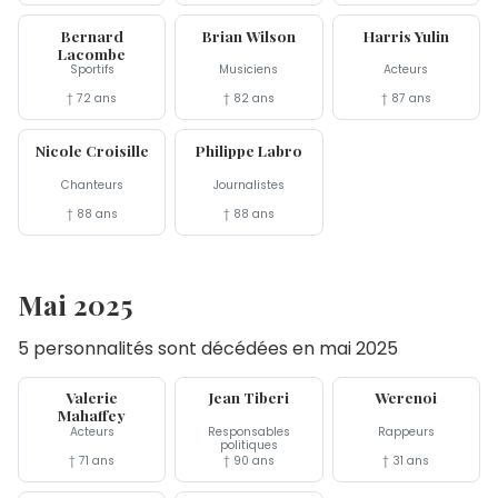
17 jun
11 jun
10 jun
Bernard
Brian Wilson
Harris Yulin
Lacombe
Sportifs
Musiciens
Acteurs
† 72 ans
† 82 ans
† 87 ans
4 jun
4 jun
Nicole Croisille
Philippe Labro
Chanteurs
Journalistes
† 88 ans
† 88 ans
Mai 2025
5 personnalités sont décédées en mai 2025
30 mai
27 mai
17 mai
Valerie
Jean Tiberi
Werenoi
Mahaffey
Acteurs
Responsables
Rappeurs
politiques
† 71 ans
† 90 ans
† 31 ans
14 mai
7 mai