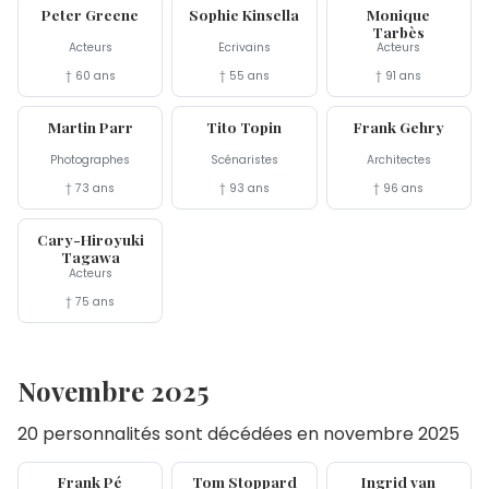
Peter Greene
Sophie Kinsella
Monique
Tarbès
Acteurs
Écrivains
Acteurs
† 60 ans
† 55 ans
† 91 ans
6 déc
6 déc
5 déc
Martin Parr
Tito Topin
Frank Gehry
Photographes
Scénaristes
Architectes
† 73 ans
† 93 ans
† 96 ans
4 déc
Cary-Hiroyuki
Tagawa
Acteurs
† 75 ans
Novembre 2025
20 personnalités sont décédées en novembre 2025
29 nov
29 nov
28 nov
Frank Pé
Tom Stoppard
Ingrid van