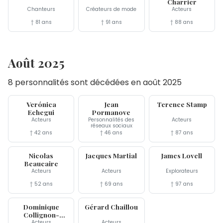
Charrier
Chanteurs
Créateurs de mode
Acteurs
† 81 ans
† 91 ans
† 88 ans
Août 2025
8 personnalités sont décédées en août 2025
24 aoû
18 aoû
17 aoû
Verónica
Jean
Terence Stamp
Echegui
Pormanove
Acteurs
Personnalités des
Acteurs
réseaux sociaux
† 42 ans
† 46 ans
† 87 ans
13 aoû
13 aoû
7 aoû
Nicolas
Jacques Martial
James Lovell
Beaucaire
Acteurs
Acteurs
Explorateurs
† 52 ans
† 69 ans
† 97 ans
4 aoû
2 aoû
Dominique
Gérard Chaillou
Collignon-
Maurin
Acteurs
Acteurs