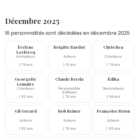
Décembre 2025
16 personnalités sont décédées en décembre 2025
30 déc
28 déc
22 déc
Évelyne
Brigitte Bardot
Chris Rea
Leclercq
Animateurs
Acteurs
Chanteurs
† 74 ans
† 91 ans
† 74 ans
21 déc
19 déc
16 déc
Georgette
Claude Berda
Édika
Lemaire
Chanteurs
Personnalités
Dessinateurs
d’affaires
† 82 ans
† 78 ans
† 84 ans
16 déc
14 déc
12 déc
Gil Gerard
Rob Reiner
Françoise Brion
Acteurs
Acteurs
Acteurs
† 82 ans
† 78 ans
† 92 ans
12 déc
10 déc
7 déc