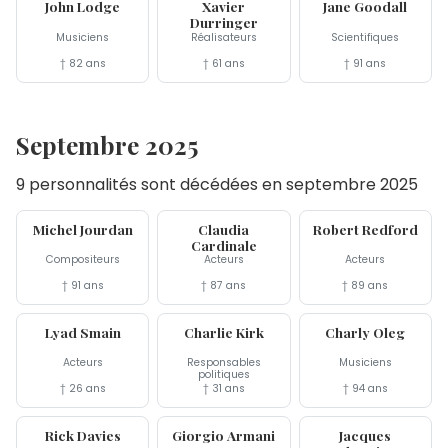
John Lodge
Xavier
Jane Goodall
Durringer
Musiciens
Réalisateurs
Scientifiques
† 82 ans
† 61 ans
† 91 ans
Septembre 2025
9 personnalités sont décédées en septembre 2025
29 sep
23 sep
16 sep
Michel Jourdan
Claudia
Robert Redford
Cardinale
Compositeurs
Acteurs
Acteurs
† 91 ans
† 87 ans
† 89 ans
12 sep
10 sep
8 sep
Lyad Smain
Charlie Kirk
Charly Oleg
Acteurs
Responsables
Musiciens
politiques
† 26 ans
† 31 ans
† 94 ans
6 sep
4 sep
3 sep
Rick Davies
Giorgio Armani
Jacques