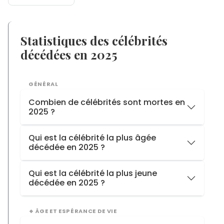
Statistiques des célébrités
décédées en 2025
GÉNÉRAL
Combien de célébrités sont mortes en
2025 ?
2025
130 décès
Qui est la célébrité la plus âgée
décédée en 2025 ?
2024
110 décès
2023
122 décès
Inah Canabarro Lucas
, décédée à
116 ans
Qui est la célébrité la plus jeune
décédée en 2025 ?
Lyad Smain
, décédée à
26 ans
🔹 ÂGE ET ESPÉRANCE DE VIE