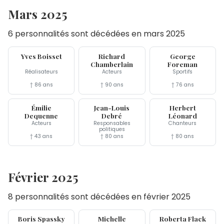
Mars 2025
6 personnalités sont décédées en mars 2025
31 mar
29 mar
21 mar
Yves Boisset
Richard
George
Chamberlain
Foreman
Réalisateurs
Acteurs
Sportifs
† 86 ans
† 90 ans
† 76 ans
16 mar
4 mar
2 mar
Émilie
Jean-Louis
Herbert
Dequenne
Debré
Léonard
Acteurs
Responsables
Chanteurs
politiques
† 43 ans
† 80 ans
† 80 ans
Février 2025
8 personnalités sont décédées en février 2025
27 fév
26 fév
24 fév
Boris Spassky
Michelle
Roberta Flack