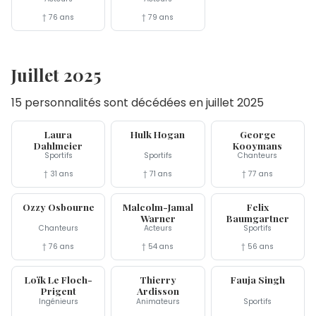
† 76 ans
† 79 ans
Juillet 2025
15 personnalités sont décédées en juillet 2025
28 jul
24 jul
22 jul
Laura
Hulk Hogan
George
Dahlmeier
Kooymans
Sportifs
Sportifs
Chanteurs
† 31 ans
† 71 ans
† 77 ans
22 jul
20 jul
17 jul
Ozzy Osbourne
Malcolm-Jamal
Felix
Warner
Baumgartner
Chanteurs
Acteurs
Sportifs
† 76 ans
† 54 ans
† 56 ans
16 jul
14 jul
14 jul
Loïk Le Floch-
Thierry
Fauja Singh
Prigent
Ardisson
Ingénieurs
Animateurs
Sportifs