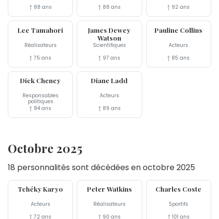
† 88 ans
† 88 ans
† 92 ans
7 nov
6 nov
5 nov
Lee Tamahori
James Dewey
Pauline Collins
Watson
Réalisateurs
Scientifiques
Acteurs
† 75 ans
† 97 ans
† 85 ans
3 nov
3 nov
Dick Cheney
Diane Ladd
Responsables
Acteurs
politiques
† 84 ans
† 89 ans
Octobre 2025
18 personnalités sont décédées en octobre 2025
31 oct
31 oct
30 oct
Tchéky Karyo
Peter Watkins
Charles Coste
Acteurs
Réalisateurs
Sportifs
† 72 ans
† 90 ans
† 101 ans