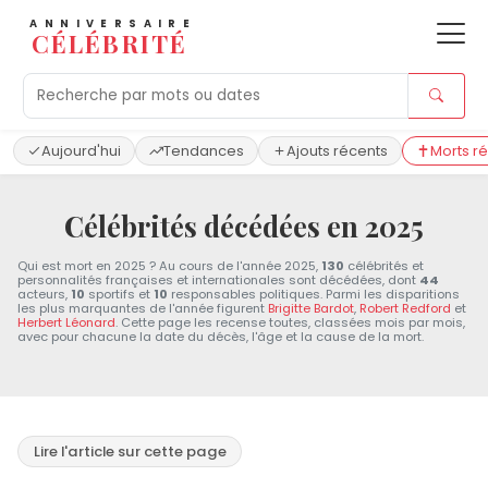
ANNIVERSAIRE
CÉLÉBRITÉ
Aujourd'hui
Tendances
Ajouts récents
Morts r
Célébrités décédées en 2025
Qui est mort en 2025 ? Au cours de l'année 2025,
130
célébrités et
personnalités françaises et internationales sont décédées, dont
44
acteurs,
10
sportifs et
10
responsables politiques. Parmi les disparitions
les plus marquantes de l'année figurent
Brigitte Bardot
,
Robert Redford
et
Herbert Léonard
. Cette page les recense toutes, classées mois par mois,
avec pour chacune la date du décès, l'âge et la cause de la mort.
Lire l'article sur cette page