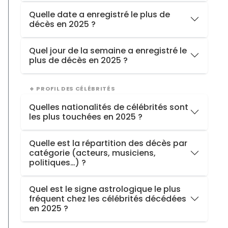
Avril
avec
4 décès
Quelle date a enregistré le plus de
décès en 2025 ?
Le
mardi 16 décembre 2025
avec
2 décès
Quel jour de la semaine a enregistré le
plus de décès en 2025 ?
Le
mardi
(22 décès)
🔹 PROFIL DES CÉLÉBRITÉS
Quelles nationalités de célébrités sont
les plus touchées en 2025 ?
France
55
Quelle est la répartition des décès par
catégorie (acteurs, musiciens,
États-Unis
33
politiques…) ?
Royaume-Uni
13
Acteurs
44
Italie
5
Quel est le signe astrologique le plus
fréquent chez les célébrités décédées
Chanteurs
18
Belgique
3
en 2025 ?
Responsables politiques
10