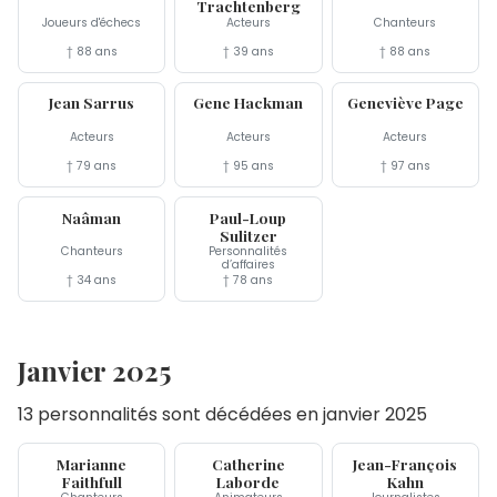
Trachtenberg
Joueurs d'échecs
Acteurs
Chanteurs
† 88 ans
† 39 ans
† 88 ans
19 fév
18 fév
14 fév
Jean Sarrus
Gene Hackman
Geneviève Page
Acteurs
Acteurs
Acteurs
† 79 ans
† 95 ans
† 97 ans
7 fév
6 fév
Naâman
Paul-Loup
Sulitzer
Chanteurs
Personnalités
d’affaires
† 34 ans
† 78 ans
Janvier 2025
13 personnalités sont décédées en janvier 2025
30 jan
28 jan
22 jan
Marianne
Catherine
Jean-François
Faithfull
Laborde
Kahn