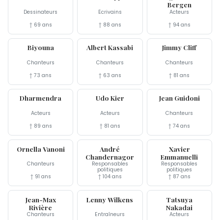
Bergen
Dessinateurs
Écrivains
Acteurs
† 69 ans
† 88 ans
† 94 ans
25 nov
25 nov
24 nov
Biyouna
Albert Kassabi
Jimmy Cliff
Chanteurs
Chanteurs
Chanteurs
† 73 ans
† 63 ans
† 81 ans
24 nov
23 nov
21 nov
Dharmendra
Udo Kier
Jean Guidoni
Acteurs
Acteurs
Chanteurs
† 89 ans
† 81 ans
† 74 ans
21 nov
18 nov
16 nov
Ornella Vanoni
André
Xavier
Chandernagor
Emmanuelli
Chanteurs
Responsables
Responsables
politiques
politiques
† 91 ans
† 104 ans
† 87 ans
15 nov
9 nov
8 nov
Jean-Max
Lenny Wilkens
Tatsuya
Rivière
Nakadai
Chanteurs
Entraîneurs
Acteurs