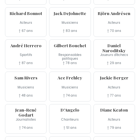
28 oct
26 oct
25 oct
Richard Bonnot
Jack DeJohnette
Björn Andrésen
Acteurs
Musiciens
Acteurs
† 67 ans
† 83 ans
† 70 ans
23 oct
20 oct
19 oct
André Herrero
Gilbert Bouchet
Daniel
Naroditsky
Sportifs
Responsables
Joueurs d'échecs
politiques
† 87 ans
† 78 ans
† 29 ans
18 oct
16 oct
15 oct
Sam Rivers
Ace Frehley
Jackie Berger
Musiciens
Musiciens
Acteurs
† 48 ans
† 74 ans
† 77 ans
15 oct
14 oct
11 oct
Jean-René
D'Angelo
Diane Keaton
Godart
Journalistes
Chanteurs
Acteurs
† 74 ans
† 51 ans
† 79 ans
10 oct
4 oct
1er oct