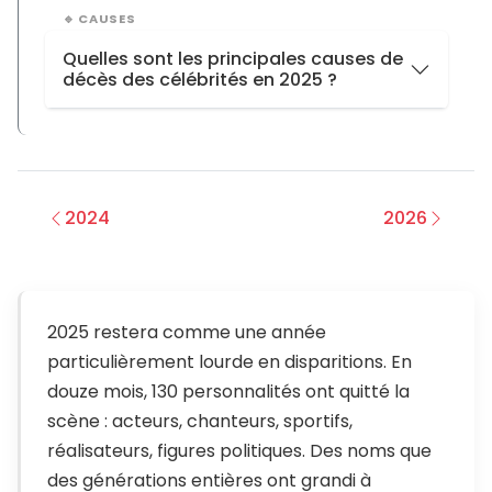
Verseau
19
Sportifs
10
🔹 CAUSES
Lion
14
Musiciens
6
Quelles sont les principales causes de
Sagittaire
13
décès des célébrités en 2025 ?
Réalisateurs
6
Écrivains
5
Cancer
27
Animateurs
4
pneumonie aiguë
7
Journalistes
4
arrêt cardiaque
5
2024
2026
Personnalités d’affaires
3
accident vasculaire cérébral
5
crise cardiaque
2
2025 restera comme une année
particulièrement lourde en disparitions. En
douze mois, 130 personnalités ont quitté la
scène : acteurs, chanteurs, sportifs,
réalisateurs, figures politiques. Des noms que
des générations entières ont grandi à