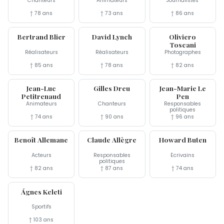
Chanteurs
Animateurs
Journalistes
† 78 ans
† 73 ans
† 86 ans
20 jan
16 jan
13 jan
Bertrand Blier
David Lynch
Oliviero
Toscani
Réalisateurs
Réalisateurs
Photographes
† 85 ans
† 78 ans
† 82 ans
10 jan
7 jan
7 jan
Jean-Luc
Gilles Dreu
Jean-Marie Le
Petitrenaud
Pen
Animateurs
Chanteurs
Responsables
politiques
† 74 ans
† 90 ans
† 96 ans
5 jan
4 jan
3 jan
Benoît Allemane
Claude Allègre
Howard Buten
Acteurs
Responsables
Écrivains
politiques
† 82 ans
† 87 ans
† 74 ans
2 jan
Ágnes Keleti
Sportifs
† 103 ans