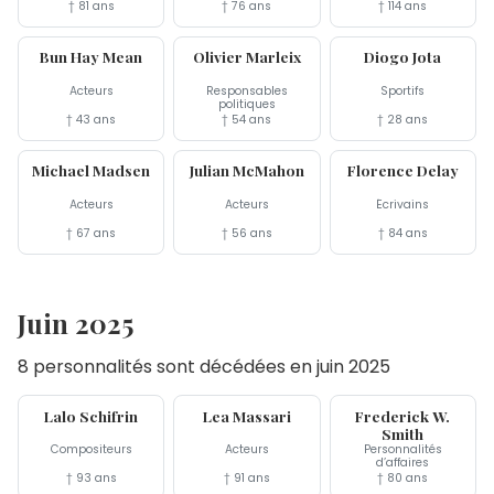
† 81 ans
† 76 ans
† 114 ans
10 jul
7 jul
3 jul
Bun Hay Mean
Olivier Marleix
Diogo Jota
Acteurs
Responsables
Sportifs
politiques
† 43 ans
† 54 ans
† 28 ans
3 jul
2 jul
1er jul
Michael Madsen
Julian McMahon
Florence Delay
Acteurs
Acteurs
Écrivains
† 67 ans
† 56 ans
† 84 ans
Juin 2025
8 personnalités sont décédées en juin 2025
26 jun
23 jun
21 jun
Lalo Schifrin
Lea Massari
Frederick W.
Smith
Compositeurs
Acteurs
Personnalités
d’affaires
† 93 ans
† 91 ans
† 80 ans