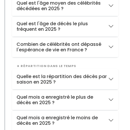
Quel est l'âge moyen des célébrités
décédées en 2025 ?
2025
77.1 ans
Quel est l'âge de décès le plus
fréquent en 2025 ?
2024
84.1 ans
2023
80.5 ans
88 ans
(9 personnes)
Combien de célébrités ont dépassé
l'espérance de vie en France ?
Hommes
52 / 101
>79 ans
🔹 RÉPARTITION DANS LE TEMPS
Femmes
14 / 29
>85 ans
Quelle est la répartition des décès par
Total
66 / 130
saison en 2025 ?
Référence 2024 : 85,6 ans (femmes) · 79,4 ans (hommes)
Automne
47
Quel mois a enregistré le plus de
décès en 2025 ?
Hiver
37
Été
31
Novembre
avec
20 décès
Quel mois a enregistré le moins de
Printemps
15
décès en 2025 ?