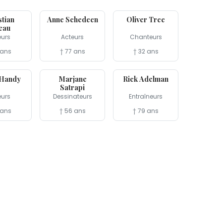
14 jun
14 jun
stian
Anne Schedeen
Oliver Tree
eau
eurs
Acteurs
Chanteurs
 ans
† 77 ans
† 32 ans
3 jun
1er jun
 Handy
Marjane
Rick Adelman
Satrapi
eurs
Dessinateurs
Entraîneurs
 ans
† 56 ans
† 79 ans