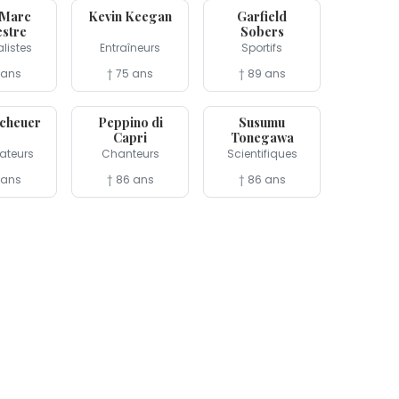
-Marc
Kevin Keegan
Garfield
estre
Sobers
listes
Entraîneurs
Sportifs
 ans
† 75 ans
† 89 ans
11 jul
11 jul
Scheuer
Peppino di
Susumu
Capri
Tonegawa
ateurs
Chanteurs
Scientifiques
 ans
† 86 ans
† 86 ans