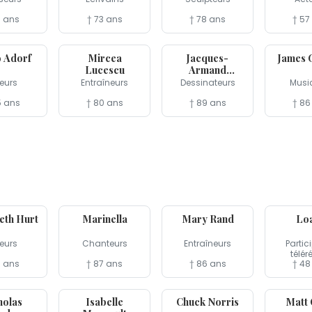
3 ans
† 73 ans
† 78 ans
† 57
7 avr
5 avr
3 avr
 Adorf
Mircea
Jacques-
James 
Lucescu
Armand
Cardon
eurs
Entraîneurs
Dessinateurs
Musi
5 ans
† 80 ans
† 89 ans
† 86
28 mar
27 mar
25 mar
eth Hurt
Marinella
Mary Rand
Lo
eurs
Chanteurs
Entraîneurs
Partic
télér
9 ans
† 87 ans
† 86 ans
† 48
20 mar
19 mar
15 mar
holas
Isabelle
Chuck Norris
Matt 