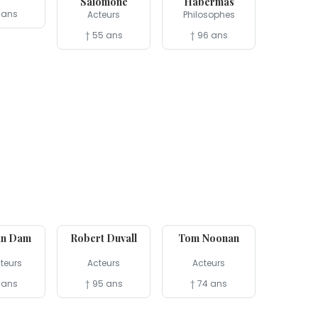
Salomone
Habermas
 ans
Acteurs
Philosophes
† 55 ans
† 96 ans
15 fév
14 fév
an Dam
Robert Duvall
Tom Noonan
teurs
Acteurs
Acteurs
 ans
† 95 ans
† 74 ans