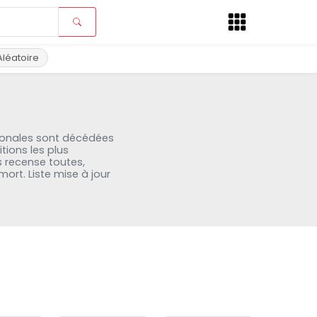
Aléatoire
tionales sont décédées
tions les plus
s recense toutes,
ort. Liste mise à jour
20 jul
17 jul