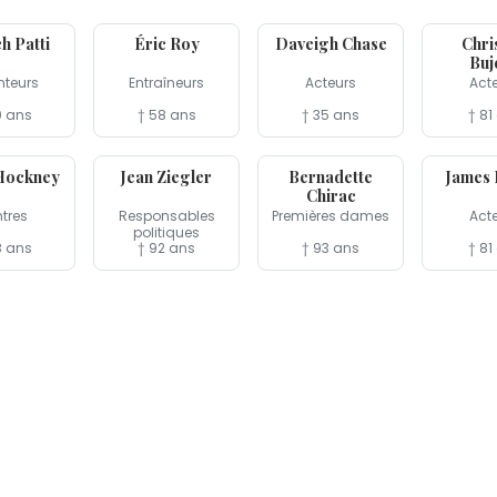
17 jun
16 jun
15 jun
h Patti
Éric Roy
Daveigh Chase
Chri
Buj
teurs
Entraîneurs
Acteurs
Act
0 ans
† 58 ans
† 35 ans
† 81
10 jun
5 jun
3 jun
Hockney
Jean Ziegler
Bernadette
James
Chirac
ntres
Responsables
Premières dames
Act
politiques
8 ans
† 92 ans
† 93 ans
† 81