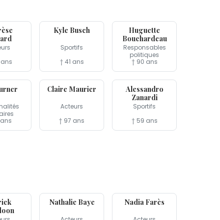
21 mai
18 mai
rèse
Kyle Busch
Huguette
tard
Bouchardeau
eurs
Sportifs
Responsables
politiques
 ans
† 41 ans
† 90 ans
3 mai
1er mai
urner
Claire Maurier
Alessandro
Zanardi
nalités
Acteurs
Sportifs
aires
 ans
† 97 ans
† 59 ans
17 avr
17 avr
rick
Nathalie Baye
Nadia Farès
doon
eurs
Acteurs
Acteurs