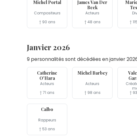
Michel Portal
James Van Der
Mari
Beek
Tes
Compositeurs
Acteurs
Di
† 90 ans
† 48 ans
† 11
Janvier 2026
9 personnalités sont décédées en janvier 202
30 jan
24 jan
19 jan
Catherine
Michel Barbey
Vale
O'Hara
Gar
Acteurs
Acteurs
Créat
m
† 71 ans
† 98 ans
† 9
4 jan
Calbo
Rappeurs
† 53 ans