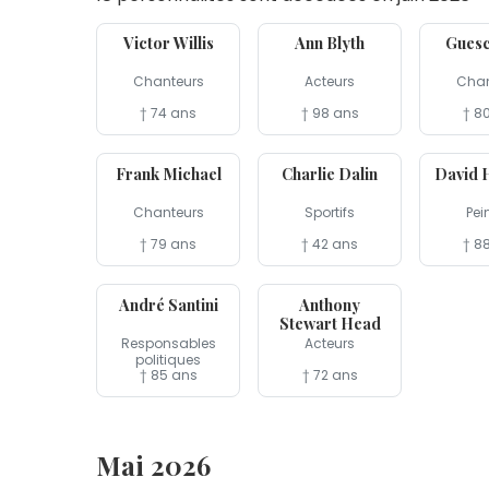
30 jun
24 jun
22 jun
Victor Willis
Ann Blyth
Guesc
Chanteurs
Acteurs
Chan
† 74 ans
† 98 ans
† 8
12 jun
11 jun
11 jun
Frank Michael
Charlie Dalin
David 
Chanteurs
Sportifs
Pei
† 79 ans
† 42 ans
† 8
1er jun
1er jun
André Santini
Anthony
Stewart Head
Responsables
Acteurs
politiques
† 85 ans
† 72 ans
Mai 2026