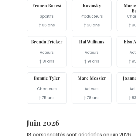
Franco Baresi
Kavinsky
Marie
Be
Sportifs
Producteurs
Chan
† 66 ans
† 50 ans
† 8
16 jul
15 jul
14 jul
Brenda Fricker
Hal Williams
Elsa 
Acteurs
Acteurs
Act
† 81 ans
† 91 ans
† 9
8 jul
7 jul
7 jul
Bonnie Tyler
Marc Messier
Joanna
Chanteurs
Acteurs
Act
† 75 ans
† 78 ans
† 8
Juin 2026
18 personnalités sont décédées en juin 2026