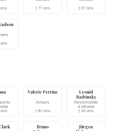
 ans
† 77 ans
† 57 ans
Gadson
ciens
 ans
23 mar
23 mar
ana
Valerie Perrine
Leonid
Radvinsky
ipants
Acteurs
Personnalités
éalité
d’affaires
 ans
† 82 ans
† 43 ans
15 mar
14 mar
Clark
Bruno
Jürgen