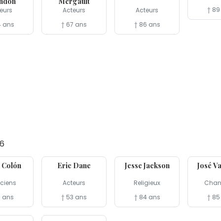
ndon
Mergault
† 89
eurs
Acteurs
Acteurs
4 ans
† 67 ans
† 86 ans
26
19 fév
17 fév
17 fév
e Colón
Eric Dane
Jesse Jackson
José V
ciens
Acteurs
Religieux
Chan
5 ans
† 53 ans
† 84 ans
† 85
7 fév