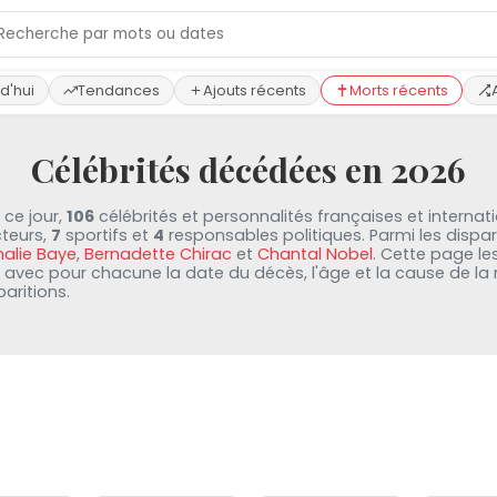
d'hui
Tendances
Ajouts récents
Morts récents
Célébrités décédées en 2026
 ce jour,
106
célébrités et personnalités françaises et interna
teurs,
7
sportifs et
4
responsables politiques. Parmi les dispari
alie Baye
,
Bernadette Chirac
et
Chantal Nobel
. Cette page le
avec pour chacune la date du décès, l'âge et la cause de la m
paritions.
22 jul
21 jul
21 jul