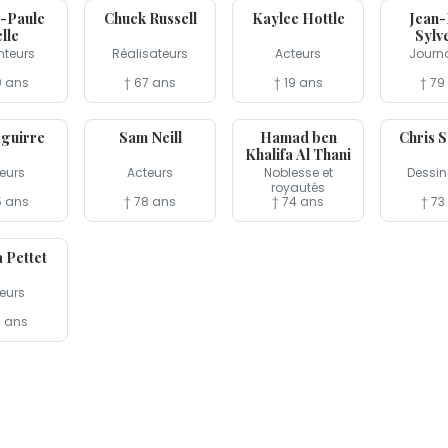
-Paule
Chuck Russell
Kaylee Hottle
Jean
lle
Sylv
teurs
Réalisateurs
Acteurs
Journa
0 ans
† 67 ans
† 19 ans
† 79
13 jul
12 jul
12 jul
Aguirre
Sam Neill
Hamad ben
Chris 
Khalifa Al Thani
eurs
Acteurs
Noblesse et
Dessin
royautés
5 ans
† 78 ans
† 74 ans
† 73
 Pettet
eurs
3 ans