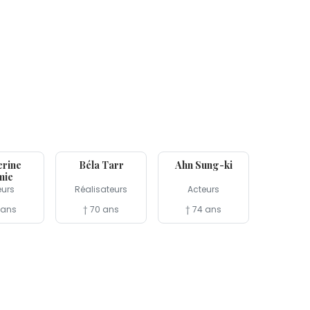
6 jan
5 jan
erine
Béla Tarr
Ahn Sung-ki
mie
eurs
Réalisateurs
Acteurs
 ans
† 70 ans
† 74 ans