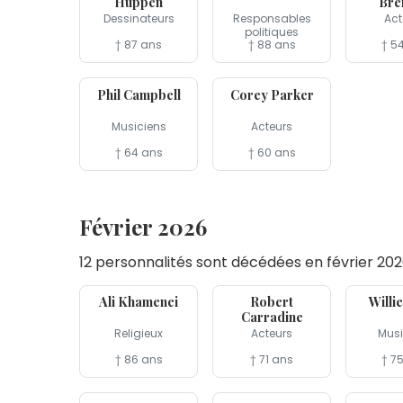
Huppen
Bre
Dessinateurs
Responsables
Act
politiques
† 87 ans
† 88 ans
† 5
13 mar
5 mar
Phil Campbell
Corey Parker
Musiciens
Acteurs
† 64 ans
† 60 ans
Février 2026
12 personnalités sont décédées en février 20
28 fév
23 fév
21 fév
Ali Khamenei
Robert
Willi
Carradine
Religieux
Acteurs
Musi
† 86 ans
† 71 ans
† 7
12 fév
11 fév
10 fév