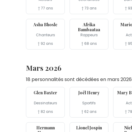
† 77 ans
† 73 ans
† 9
12 avr
9 avr
8 avr
Asha Bhosle
Afrika
Mario
Bambaataa
Chanteurs
Rappeurs
Act
† 92 ans
† 68 ans
† 9
Mars 2026
18 personnalités sont décédées en mars 2026
29 mar
29 mar
28 mar
Glen Baxter
Joël Henry
Mary B
Dessinateurs
Sportifs
Act
† 82 ans
† 62 ans
† 7
22 mar
22 mar
20 mar
Hermann
Lionel Jospin
Nic