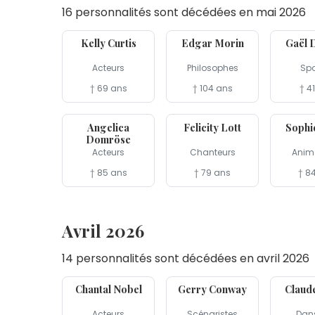
16 personnalités sont décédées en mai 2026
30 mai
29 mai
26 mai
Kelly Curtis
Edgar Morin
Gaël D
Acteurs
Philosophes
Spo
† 69 ans
† 104 ans
† 4
15 mai
15 mai
14 mai
Angelica
Felicity Lott
Sophi
Domröse
Acteurs
Chanteurs
Anim
† 85 ans
† 79 ans
† 8
Avril 2026
14 personnalités sont décédées en avril 2026
30 avr
27 avr
23 avr
Chantal Nobel
Gerry Conway
Claud
Acteurs
Scénaristes
Dan