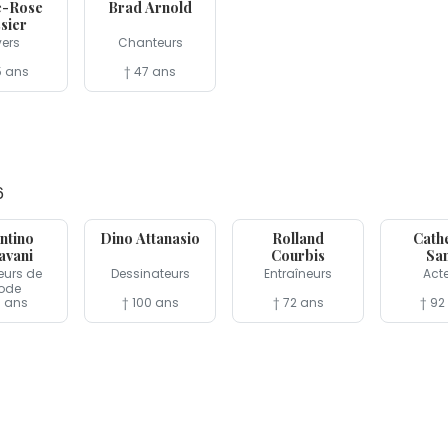
e-Rose
Brad Arnold
sier
vers
Chanteurs
5 ans
† 47 ans
6
17 jan
12 jan
12 jan
ntino
Dino Attanasio
Rolland
Cath
avani
Courbis
Sa
eurs de
Dessinateurs
Entraîneurs
Act
ode
3 ans
† 100 ans
† 72 ans
† 92