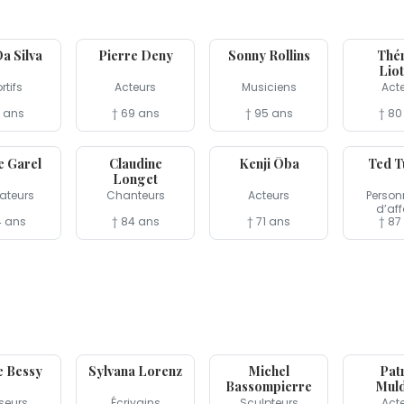
25 mai
25 mai
23 mai
a Silva
Pierre Deny
Sonny Rollins
Thé
Lio
rtifs
Acteurs
Musiciens
Act
1 ans
† 69 ans
† 95 ans
† 80
14 mai
6 mai
6 mai
e Garel
Claudine
Kenji Ōba
Ted T
Longet
ateurs
Chanteurs
Acteurs
Person
d’aff
4 ans
† 84 ans
† 71 ans
† 87
23 avr
21 avr
19 avr
e Bessy
Sylvana Lorenz
Michel
Pat
Bassompierre
Mul
seurs
Écrivains
Sculpteurs
Act