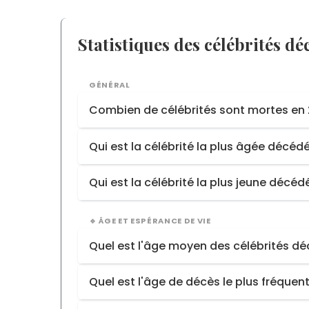
Statistiques des célébrités d
GÉNÉRAL
Combien de célébrités sont mortes en 
2026
Qui est la célébrité la plus âgée décéd
2025
Marie-Rose Tessier
, décédée à
115 ans
Qui est la célébrité la plus jeune décéd
2024
Kaylee Hottle
, décédée à
19 ans
🔹 ÂGE ET ESPÉRANCE DE VIE
Quel est l'âge moyen des célébrités d
2026
Quel est l'âge de décès le plus fréquen
2025
86 ans
(6 personnes)