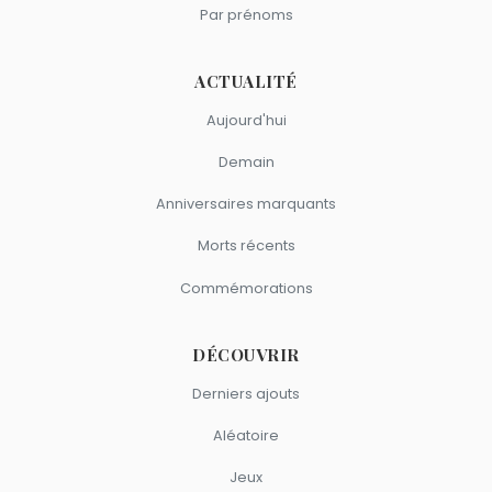
Curtis
et
Mister T.
sont du signe Gémeaux.
Par prénoms
ACTUALITÉ
Aujourd'hui
Demain
Anniversaires marquants
Morts récents
Commémorations
DÉCOUVRIR
Derniers ajouts
Aléatoire
Jeux