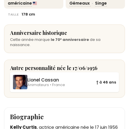
américaine
Gémeaux
·
Singe
178 cm
TAILLE
Anniversaire historique
Cette année marque
le 70ᵉ anniversaire
de sa
naissance.
Autre personnalité née le 17/06/1956
Lionel Cassan
† à 46 ans
Animateurs • France
Biographie
Kelly Curtis
, actrice américaine née le 17 juin 1956