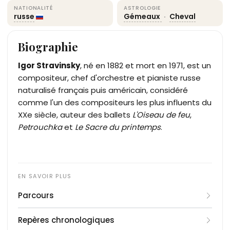
NATIONALITÉ
ASTROLOGIE
russe
Gémeaux
·
Cheval
Biographie
Igor Stravinsky
, né en 1882 et mort en 1971, est un
compositeur, chef d'orchestre et pianiste russe
naturalisé français puis américain, considéré
comme l'un des compositeurs les plus influents du
XXe siècle, auteur des ballets
L'Oiseau de feu
,
Petrouchka
et
Le Sacre du printemps
.
Parcours
Igor Stravinsky grandit à Saint-Pétersbourg, fils de
Repères chronologiques
Feodor Stravinski, basse au théâtre Mariinsky.