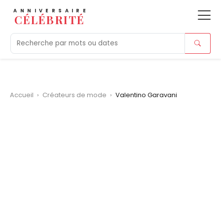
ANNIVERSAIRE
CÉLÉBRITÉ
Aujourd'hui
Tendances
Ajouts récents
Morts r
Accueil
›
Créateurs de mode
›
Valentino Garavani