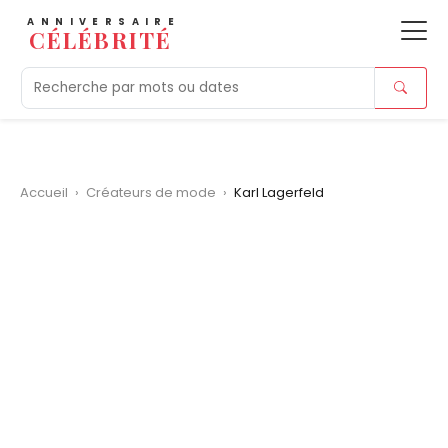
ANNIVERSAIRE
CÉLÉBRITÉ
Aujourd'hui
Tendances
Ajouts récents
Morts r
Accueil
›
Créateurs de mode
›
Karl Lagerfeld