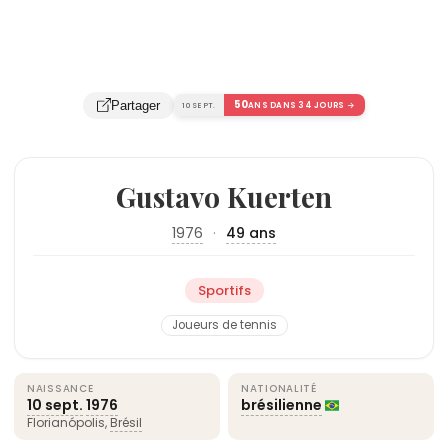
50
Partager
10 SEPT.
ANS DANS 34 JOURS →
Gustavo Kuerten
1976
·
49 ans
Sportifs
Joueurs de tennis
NAISSANCE
NATIONALITÉ
10 sept.
1976
brésilienne
Florianópolis,
Brésil