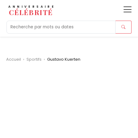
ANNIVERSAIRE
CÉLÉBRITÉ
Aujourd'hui
Tendances
Ajouts récents
Morts r
Accueil
›
Sportifs
›
Gustavo Kuerten