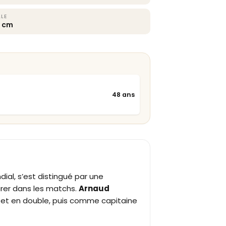
LLE
3 cm
48 ans
al, s’est distingué par une
durer dans les matchs.
Arnaud
e et en double, puis comme capitaine