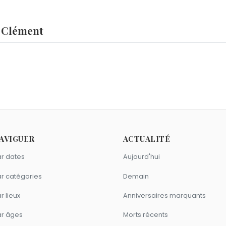
 Clément
t ?
d
,
Frédéric Boucheron
,
Abraham Simpson
et
Ernie Hudson
son
 le 17 décembre.
omme Arnaud Clément ?
Armel Le Cléac'h
sont nés en 1977.
ttaire comme Arnaud Clément ?
AVIGUER
ACTUALITÉ
ien Chabal
,
Surya Bonaly
et
Bixente Lizarazu
sont du signe Sa
r dates
Aujourd'hui
r catégories
Demain
r lieux
Anniversaires marquants
ar âges
Morts récents