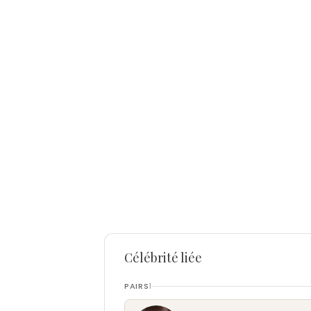
Célébrité liée
PAIRS
1