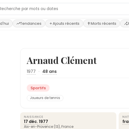
d'hui
Tendances
Ajouts récents
Morts récents
Arnaud Clément
1977
·
48 ans
Sportifs
Joueurs de tennis
NAISSANCE
NAT
17 déc.
1977
fr
Aix-en-Provence
(13),
France