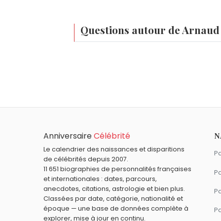
Questions autour de Arnaud
Qui est né le même jour que Arnaud Clémen
Milhouse Van Houten
,
Lionel Chamoulau
Quel âge a Arnaud Clément ?
Clément.
Arnaud Clément a 48 ans. Il aura 49 ans
Quels sportifs français sont nés en 1977 c
Sébastien Chabal
,
David Trezeguet
et
Quels sportifs français sont du signe Sagi
Anniversaire
Célébrité
N
Kylian Mbappé
,
Karim Benzema
,
Sébast
Le calendrier des naissances et disparitions
Pa
de célébrités depuis 2007.
11 651 biographies de personnalités françaises
Pa
et internationales : dates, parcours,
anecdotes, citations, astrologie et bien plus.
Pa
Classées par date, catégorie, nationalité et
époque — une base de données complète à
P
explorer, mise à jour en continu.