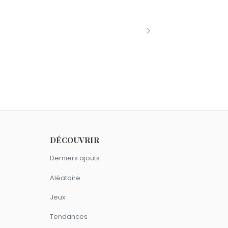
t nés le 17 décembre comme Arnaud
DÉCOUVRIR
gittaire.
Derniers ajouts
Aléatoire
Jeux
Tendances