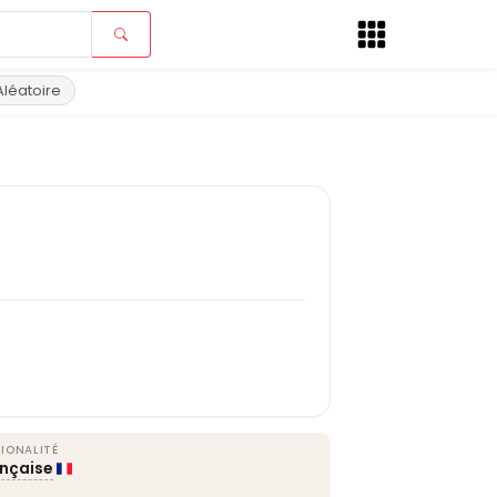
Aléatoire
IONALITÉ
ançaise