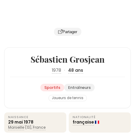
Partager
Sébastien Grosjean
1978
·
48 ans
Sportifs
Entraîneurs
Joueurs de tennis
NAISSANCE
NATIONALITÉ
29 mai
1978
française
Marseille
(13),
France