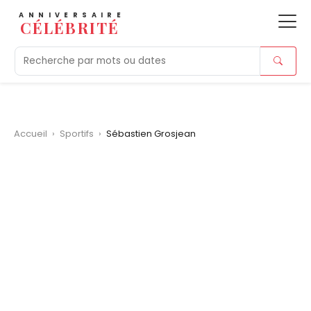
ANNIVERSAIRE
CÉLÉBRITÉ
Aujourd'hui
Tendances
Ajouts récents
Morts r
Accueil
›
Sportifs
›
Sébastien Grosjean