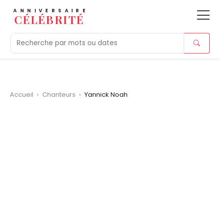
ANNIVERSAIRE
CÉLÉBRITÉ
Aujourd'hui
Tendances
Ajouts récents
Morts r
Accueil
›
Chanteurs
›
Yannick Noah