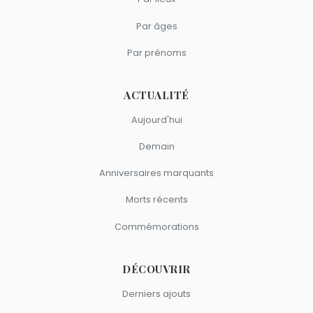
Ursull
sont nés en 1960.
Yannick Noah ?
Par âges
Patrick Bruel
,
Jacques Dutronc
,
Arielle Dombasle
,
Renaud
et
Aya Nakamura
sont du signe Taureau.
Par prénoms
ACTUALITÉ
Aujourd'hui
Demain
Anniversaires marquants
Morts récents
Commémorations
DÉCOUVRIR
Derniers ajouts