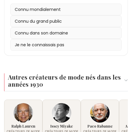
Connu mondialement
Connu du grand public
Connu dans son domaine
Je ne le connaissais pas
Autres créateurs de mode nés dans les
années 1930
Ralph Lauren
Issey Miyake
Paco Rabanne
Azz
CRÉATEURS DE MODE
CRÉATEURS DE MODE
CRÉATEURS DE MODE
CRÉAT